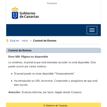
Contacto
Toggle
navigation
Está en:
Inicio
>
Control de Errores
Control de Errores
Error 500: Página no disponible
Lo sentimos, el portal al que está intentado acceder no está disponible. Esto
puede ocurrir por varios motivos:
El portal puede no estar disponible "Temporalmente".
Ha introducido un URL incorrecto. Compruebe y asegúrese de que está
bien escrito.
Atención:
Si desea informar, por favor, hágalo desde Contacto.
© Gobierno de Canarias