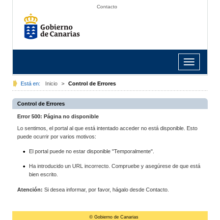
Contacto
Toggle
navigation
Está en:
Inicio
>
Control de Errores
Control de Errores
Error 500: Página no disponible
Lo sentimos, el portal al que está intentado acceder no está disponible. Esto
puede ocurrir por varios motivos:
El portal puede no estar disponible "Temporalmente".
Ha introducido un URL incorrecto. Compruebe y asegúrese de que está
bien escrito.
Atención:
Si desea informar, por favor, hágalo desde Contacto.
© Gobierno de Canarias