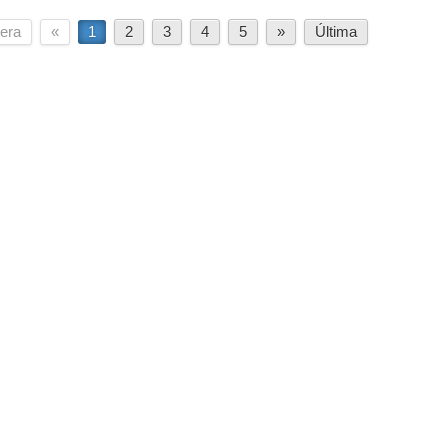
era
«
1
2
3
4
5
»
Última