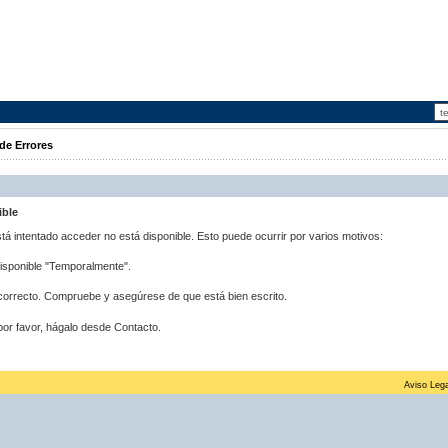
de Errores
ible
stá intentado acceder no está disponible. Esto puede ocurrir por varios motivos:
disponible "Temporalmente".
correcto. Compruebe y asegúrese de que está bien escrito.
por favor, hágalo desde Contacto.
Aviso Lega