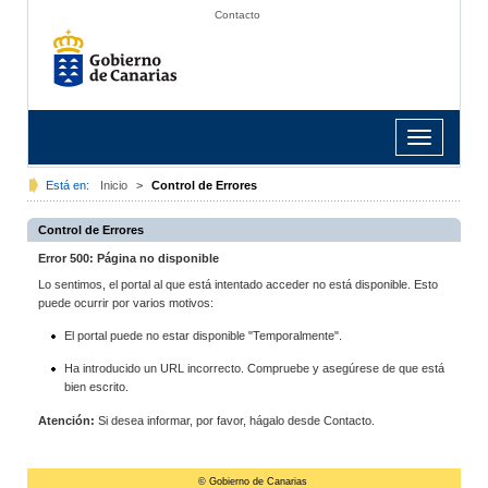
Contacto
Toggle
navigation
Está en:
Inicio
>
Control de Errores
Control de Errores
Error 500: Página no disponible
Lo sentimos, el portal al que está intentado acceder no está disponible. Esto
puede ocurrir por varios motivos:
El portal puede no estar disponible "Temporalmente".
Ha introducido un URL incorrecto. Compruebe y asegúrese de que está
bien escrito.
Atención:
Si desea informar, por favor, hágalo desde Contacto.
© Gobierno de Canarias