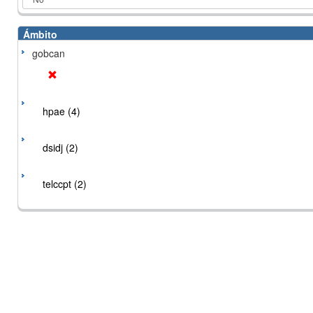
Ámbito
gobcan
hpae (4)
dsidj (2)
telccpt (2)