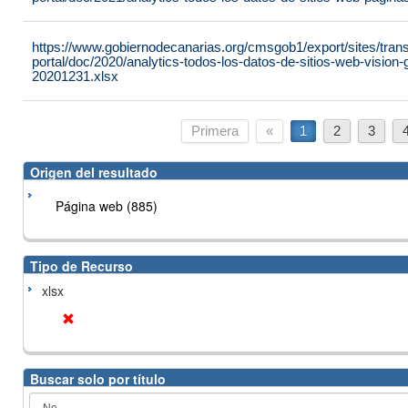
https://www.gobiernodecanarias.org/cmsgob1/export/sites/tran
portal/doc/2020/analytics-todos-los-datos-de-sitios-web-vision
20201231.xlsx
Primera
«
1
2
3
Origen del resultado
Página web (885)
Tipo de Recurso
xlsx
Buscar solo por título