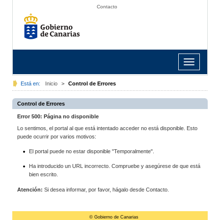
Contacto
Toggle
navigation
Está en:
Inicio
>
Control de Errores
Control de Errores
Error 500: Página no disponible
Lo sentimos, el portal al que está intentado acceder no está disponible. Esto
puede ocurrir por varios motivos:
El portal puede no estar disponible "Temporalmente".
Ha introducido un URL incorrecto. Compruebe y asegúrese de que está
bien escrito.
Atención:
Si desea informar, por favor, hágalo desde Contacto.
© Gobierno de Canarias