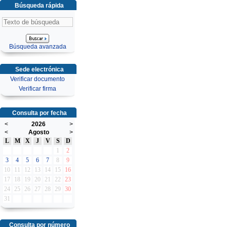
Búsqueda rápida
Búsqueda avanzada
Sede electrónica
Verificar documento
Verificar firma
Consulta por fecha
<
2026
>
<
Agosto
>
L
M
X
J
V
S
D
1
2
3
4
5
6
7
8
9
10
11
12
13
14
15
16
17
18
19
20
21
22
23
24
25
26
27
28
29
30
31
Consulta por número