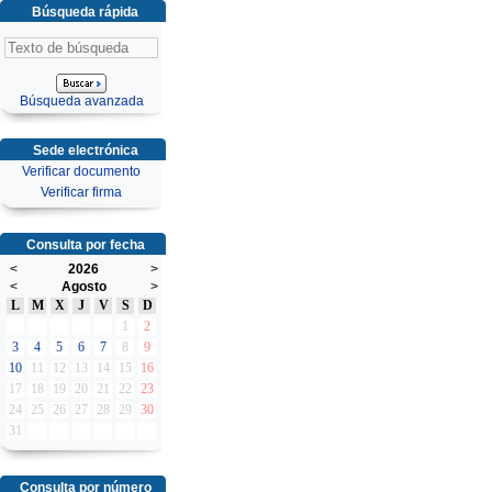
Búsqueda rápida
Búsqueda avanzada
Sede electrónica
Verificar documento
Verificar firma
Consulta por fecha
<
2026
>
<
Agosto
>
L
M
X
J
V
S
D
1
2
3
4
5
6
7
8
9
10
11
12
13
14
15
16
17
18
19
20
21
22
23
24
25
26
27
28
29
30
31
Consulta por número