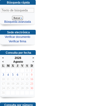
Búsqueda rápida
Búsqueda avanzada
Sede electrónica
Verificar documento
Verificar firma
Consulta por fecha
<
2026
>
<
Agosto
>
L
M
X
J
V
S
D
1
2
3
4
5
6
7
8
9
10
11
12
13
14
15
16
17
18
19
20
21
22
23
24
25
26
27
28
29
30
31
Consulta por número