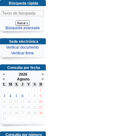
Búsqueda rápida
Búsqueda avanzada
Sede electrónica
Verificar documento
Verificar firma
Consulta por fecha
<
2026
>
<
Agosto
>
L
M
X
J
V
S
D
1
2
3
4
5
6
7
8
9
10
11
12
13
14
15
16
17
18
19
20
21
22
23
24
25
26
27
28
29
30
31
Consulta por número