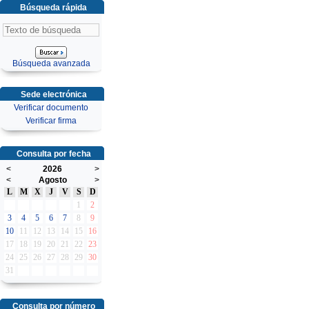
Búsqueda rápida
Búsqueda avanzada
Sede electrónica
Verificar documento
Verificar firma
Consulta por fecha
<
2026
>
<
Agosto
>
L
M
X
J
V
S
D
1
2
3
4
5
6
7
8
9
10
11
12
13
14
15
16
17
18
19
20
21
22
23
24
25
26
27
28
29
30
31
Consulta por número