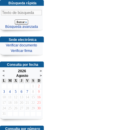
Búsqueda rápida
Búsqueda avanzada
Sede electrónica
Verificar documento
Verificar firma
Consulta por fecha
<
2026
>
<
Agosto
>
L
M
X
J
V
S
D
1
2
3
4
5
6
7
8
9
10
11
12
13
14
15
16
17
18
19
20
21
22
23
24
25
26
27
28
29
30
31
Consulta por número