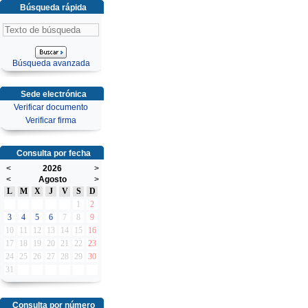
Búsqueda rápida
Búsqueda avanzada
Sede electrónica
Verificar documento
Verificar firma
Consulta por fecha
<
2026
>
<
Agosto
>
L
M
X
J
V
S
D
1
2
3
4
5
6
7
8
9
10
11
12
13
14
15
16
17
18
19
20
21
22
23
24
25
26
27
28
29
30
31
Consulta por número