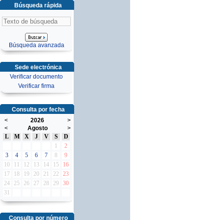
Búsqueda rápida
Búsqueda avanzada
Sede electrónica
Verificar documento
Verificar firma
Consulta por fecha
<
2026
>
<
Agosto
>
L
M
X
J
V
S
D
1
2
3
4
5
6
7
8
9
10
11
12
13
14
15
16
17
18
19
20
21
22
23
24
25
26
27
28
29
30
31
Consulta por número