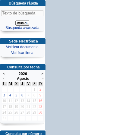
Búsqueda rápida
Búsqueda avanzada
Sede electrónica
Verificar documento
Verificar firma
Consulta por fecha
<
2026
>
<
Agosto
>
L
M
X
J
V
S
D
1
2
3
4
5
6
7
8
9
10
11
12
13
14
15
16
17
18
19
20
21
22
23
24
25
26
27
28
29
30
31
Consulta por número