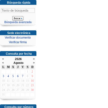
Búsqueda rápida
Búsqueda avanzada
Sede electrónica
Verificar documento
Verificar firma
Consulta por fecha
<
2026
>
<
Agosto
>
L
M
X
J
V
S
D
1
2
3
4
5
6
7
8
9
10
11
12
13
14
15
16
17
18
19
20
21
22
23
24
25
26
27
28
29
30
31
Consulta por número