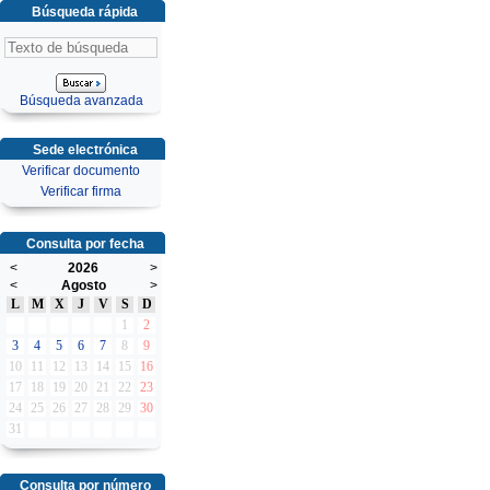
Búsqueda rápida
Búsqueda avanzada
Sede electrónica
Verificar documento
Verificar firma
Consulta por fecha
<
2026
>
<
Agosto
>
L
M
X
J
V
S
D
1
2
3
4
5
6
7
8
9
10
11
12
13
14
15
16
17
18
19
20
21
22
23
24
25
26
27
28
29
30
31
Consulta por número