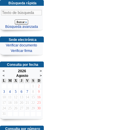
Búsqueda rápida
Búsqueda avanzada
Sede electrónica
Verificar documento
Verificar firma
Consulta por fecha
<
2026
>
<
Agosto
>
L
M
X
J
V
S
D
1
2
3
4
5
6
7
8
9
10
11
12
13
14
15
16
17
18
19
20
21
22
23
24
25
26
27
28
29
30
31
Consulta por número