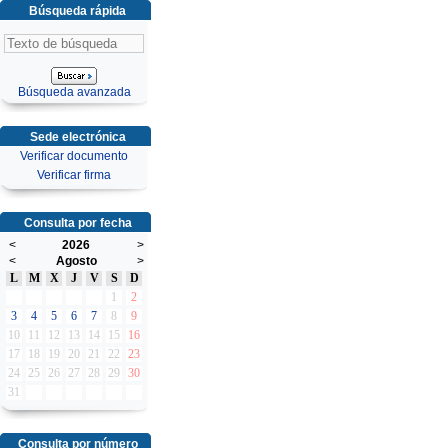
Búsqueda rápida
Búsqueda avanzada
Sede electrónica
Verificar documento
Verificar firma
Consulta por fecha
<
2026
>
<
Agosto
>
L
M
X
J
V
S
D
1
2
3
4
5
6
7
8
9
10
11
12
13
14
15
16
17
18
19
20
21
22
23
24
25
26
27
28
29
30
31
Consulta por número