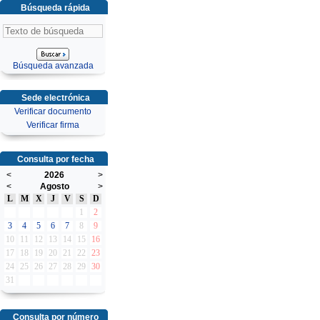
Búsqueda rápida
Búsqueda avanzada
Sede electrónica
Verificar documento
Verificar firma
Consulta por fecha
<
2026
>
<
Agosto
>
L
M
X
J
V
S
D
1
2
3
4
5
6
7
8
9
10
11
12
13
14
15
16
17
18
19
20
21
22
23
24
25
26
27
28
29
30
31
Consulta por número