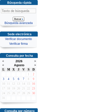
Búsqueda rápida
Búsqueda avanzada
Sede electrónica
Verificar documento
Verificar firma
Consulta por fecha
<
2026
>
<
Agosto
>
L
M
X
J
V
S
D
1
2
3
4
5
6
7
8
9
10
11
12
13
14
15
16
17
18
19
20
21
22
23
24
25
26
27
28
29
30
31
Consulta por número