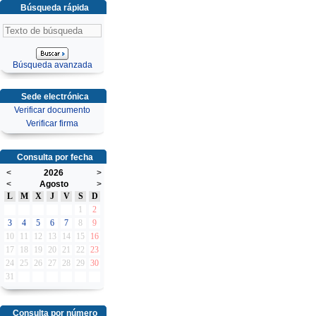
Búsqueda rápida
Búsqueda avanzada
Sede electrónica
Verificar documento
Verificar firma
Consulta por fecha
<
2026
>
<
Agosto
>
L
M
X
J
V
S
D
1
2
3
4
5
6
7
8
9
10
11
12
13
14
15
16
17
18
19
20
21
22
23
24
25
26
27
28
29
30
31
Consulta por número