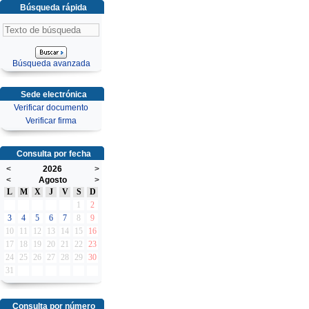
Búsqueda rápida
Búsqueda avanzada
Sede electrónica
Verificar documento
Verificar firma
Consulta por fecha
<
2026
>
<
Agosto
>
L
M
X
J
V
S
D
1
2
3
4
5
6
7
8
9
10
11
12
13
14
15
16
17
18
19
20
21
22
23
24
25
26
27
28
29
30
31
Consulta por número