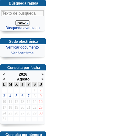
Búsqueda rápida
Búsqueda avanzada
Sede electrónica
Verificar documento
Verificar firma
Consulta por fecha
<
2026
>
<
Agosto
>
L
M
X
J
V
S
D
1
2
3
4
5
6
7
8
9
10
11
12
13
14
15
16
17
18
19
20
21
22
23
24
25
26
27
28
29
30
31
Consulta por número