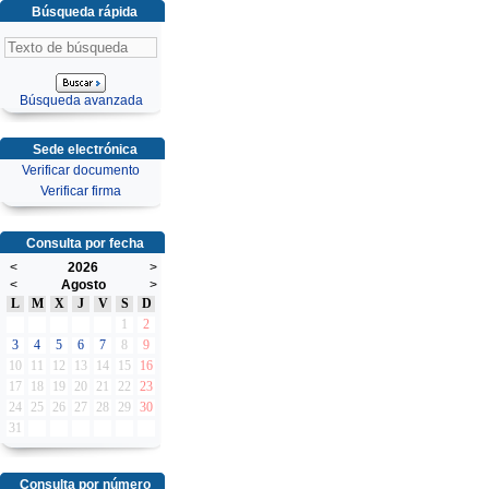
Búsqueda rápida
Búsqueda avanzada
Sede electrónica
Verificar documento
Verificar firma
Consulta por fecha
<
2026
>
<
Agosto
>
L
M
X
J
V
S
D
1
2
3
4
5
6
7
8
9
10
11
12
13
14
15
16
17
18
19
20
21
22
23
24
25
26
27
28
29
30
31
Consulta por número