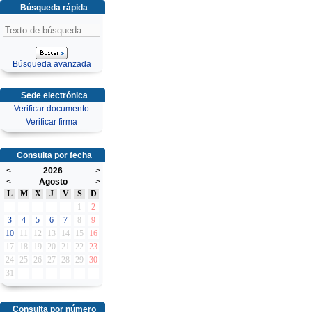
Búsqueda rápida
Búsqueda avanzada
Sede electrónica
Verificar documento
Verificar firma
Consulta por fecha
<
2026
>
<
Agosto
>
L
M
X
J
V
S
D
1
2
3
4
5
6
7
8
9
10
11
12
13
14
15
16
17
18
19
20
21
22
23
24
25
26
27
28
29
30
31
Consulta por número