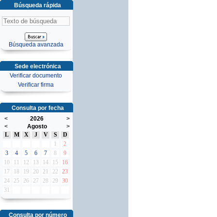
Búsqueda rápida
Búsqueda avanzada
Sede electrónica
Verificar documento
Verificar firma
Consulta por fecha
<
2026
>
<
Agosto
>
L
M
X
J
V
S
D
1
2
3
4
5
6
7
8
9
10
11
12
13
14
15
16
17
18
19
20
21
22
23
24
25
26
27
28
29
30
31
Consulta por número