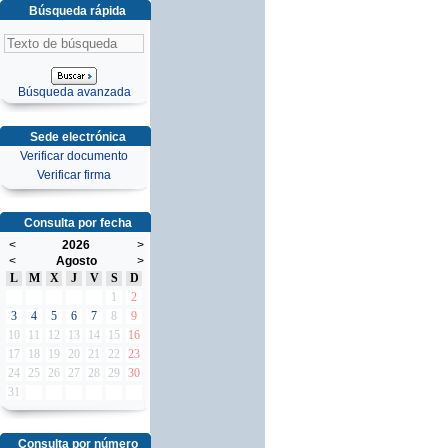
Búsqueda rápida
Búsqueda avanzada
Sede electrónica
Verificar documento
Verificar firma
Consulta por fecha
<
2026
>
<
Agosto
>
L
M
X
J
V
S
D
1
2
3
4
5
6
7
8
9
10
11
12
13
14
15
16
17
18
19
20
21
22
23
24
25
26
27
28
29
30
31
Consulta por número