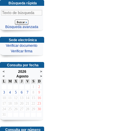
Búsqueda rápida
Búsqueda avanzada
Sede electrónica
Verificar documento
Verificar firma
Consulta por fecha
<
2026
>
<
Agosto
>
L
M
X
J
V
S
D
1
2
3
4
5
6
7
8
9
10
11
12
13
14
15
16
17
18
19
20
21
22
23
24
25
26
27
28
29
30
31
Consulta por número