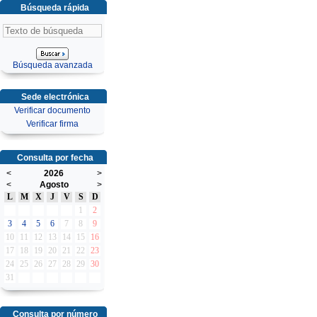
Búsqueda rápida
Búsqueda avanzada
Sede electrónica
Verificar documento
Verificar firma
Consulta por fecha
<
2026
>
<
Agosto
>
L
M
X
J
V
S
D
1
2
3
4
5
6
7
8
9
10
11
12
13
14
15
16
17
18
19
20
21
22
23
24
25
26
27
28
29
30
31
Consulta por número