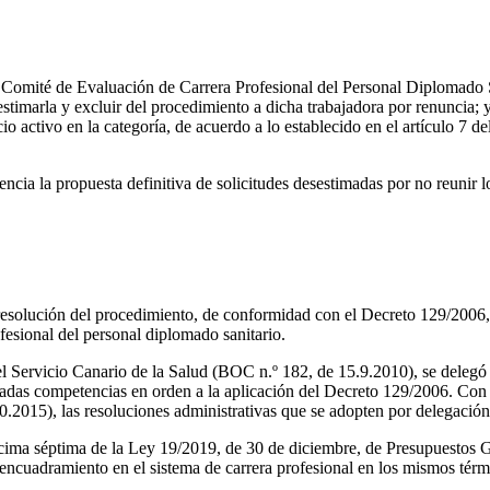
mité de Evaluación de Carrera Profesional del Personal Diplomado San
stimarla y excluir del procedimiento a dicha trabajadora por renuncia;
io activo en la categoría, de acuerdo a lo establecido en el artículo 7 
cia la propuesta definitiva de solicitudes desestimadas por no reunir l
 resolución del procedimiento, de conformidad con el Decreto 129/2006
fesional del personal diplomado sanitario.
l Servicio Canario de la Salud (BOC n.º 182, de 15.9.2010), se delegó
nadas competencias en orden a la aplicación del Decreto 129/2006. Con a
.2015), las resoluciones administrativas que se adopten por delegación
 décima séptima de la Ley 19/2019, de 30 de diciembre, de Presupuest
encuadramiento en el sistema de carrera profesional en los mismos térmi