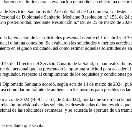
 baremo y criterios para la evaluación de méritos en el sistema de carr
cia de Servicios Sanitarios del Área de Salud de La Gomera, se designa
e Personal de Diplomado Sanitario. Mediante Resolución n.º 153, de 24 
 Con posterioridad, mediante Resolución n.º 69, de 25 de marzo de 2020
 la baremación de las solicitudes presentadas entre el 1 de abril y el 
cial o íntima conexión. Se evaluaron las solicitudes y méritos acreditad
iento en el grado solicitado, así como estimar aquellas solicitudes de
19, del Director del Servicio Canario de la Salud, se han realizado los
te del personal que ha presentado la oportuna solicitud para acceder 
to regulador, respecto al cumplimiento de los requisitos y condiciones po
 Diplomado Sanitario acordó, según acta de 14 de marzo de 2024, public
, así como dar un trámite de audiencia a los mismos para posibles recla
marzo de 2024 (BOC n.º 67, de 4.4.2024), por la que se ordena la pub
relación provisional de las solicitudes desestimadas de interesados que 
ional de las solicitudes estimadas, y se acuerda la apertura de un trámit
el resultado que se cita: