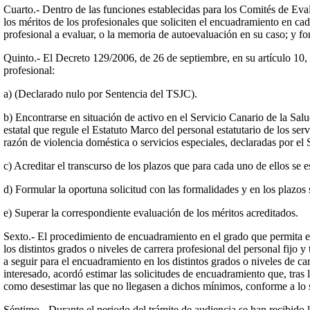
Cuarto.- Dentro de las funciones establecidas para los Comités de Eval
los méritos de los profesionales que soliciten el encuadramiento en cad
profesional a evaluar, o la memoria de autoevaluación en su caso; y fo
Quinto.- El Decreto 129/2006, de 26 de septiembre, en su artículo 10, 
profesional:
a) (Declarado nulo por Sentencia del TSJC).
b) Encontrarse en situación de activo en el Servicio Canario de la Salu
estatal que regule el Estatuto Marco del personal estatutario de los se
razón de violencia doméstica o servicios especiales, declaradas por el 
c) Acreditar el transcurso de los plazos que para cada uno de ellos se es
d) Formular la oportuna solicitud con las formalidades y en los plazos 
e) Superar la correspondiente evaluación de los méritos acreditados.
Sexto.- El procedimiento de encuadramiento en el grado que permita el 
los distintos grados o niveles de carrera profesional del personal fijo 
a seguir para el encuadramiento en los distintos grados o niveles de ca
interesado, acordó estimar las solicitudes de encuadramiento que, tras
como desestimar las que no llegasen a dichos mínimos, conforme a lo s
Séptimo.- Durante el periodo del trámite de audiencia se han recibido 