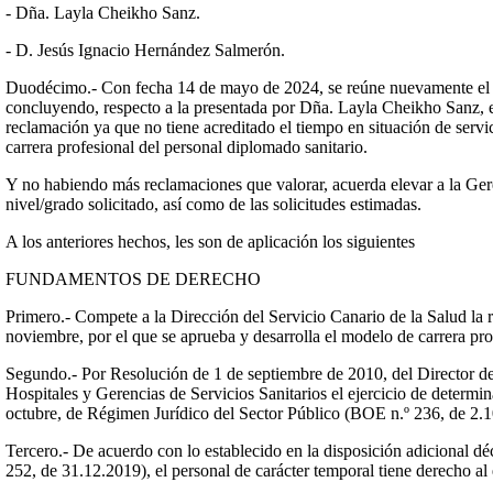
- Dña. Layla Cheikho Sanz.
- D. Jesús Ignacio Hernández Salmerón.
Duodécimo.- Con fecha 14 de mayo de 2024, se reúne nuevamente el Co
concluyendo, respecto a la presentada por Dña. Layla Cheikho Sanz, e
reclamación ya que no tiene acreditado el tiempo en situación de servic
carrera profesional del personal diplomado sanitario.
Y no habiendo más reclamaciones que valorar, acuerda elevar a la Geren
nivel/grado solicitado, así como de las solicitudes estimadas.
A los anteriores hechos, les son de aplicación los siguientes
FUNDAMENTOS DE DERECHO
Primero.- Compete a la Dirección del Servicio Canario de la Salud la
noviembre, por el que se aprueba y desarrolla el modelo de carrera pro
Segundo.- Por Resolución de 1 de septiembre de 2010, del Director de
Hospitales y Gerencias de Servicios Sanitarios el ejercicio de determi
octubre, de Régimen Jurídico del Sector Público (BOE n.º 236, de 2.10
Tercero.- De acuerdo con lo establecido en la disposición adicional
252, de 31.12.2019), el personal de carácter temporal tiene derecho al 