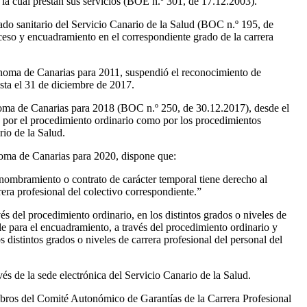
la cual prestan sus servicios (BOE n.º 301, de 17.12.2003).
ado sanitario del Servicio Canario de la Salud (BOC n.º 195, de
ceso y encuadramiento en el correspondiente grado de la carrera
ónoma de Canarias para 2011, suspendió el reconocimiento de
asta el 31 de diciembre de 2017.
noma de Canarias para 2018 (BOC n.º 250, de 30.12.2017), desde el
to por el procedimiento ordinario como por los procedimientos
rio de la Salud.
oma de Canarias para 2020, dispone que:
e nombramiento o contrato de carácter temporal tiene derecho al
rera profesional del colectivo correspondiente.”
és del procedimiento ordinario, en los distintos grados o niveles de
ble para el encuadramiento, a través del procedimiento ordinario y
s distintos grados o niveles de carrera profesional del personal del
vés de la sede electrónica del Servicio Canario de la Salud.
embros del Comité Autonómico de Garantías de la Carrera Profesional