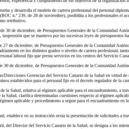
ntos, experiencia y cumplimiento de los objetivos de la organización a 
ueba y desarrolla el modelo de carrera profesional del personal diplom
OC n.º 239, de 28 de noviembre), posibilita a los profesionales el ac
to retributivo.
10, de 30 de diciembre, de Presupuestos Generales de la Comunidad Aut
l, suspensión que se mantuvo por las sucesivas leyes de presupuestos h
, de 27 de diciembre, de Presupuestos Generales de la Comunidad Autó
ramiento en los distintos grados o niveles de carrera profesional, tan
personal laboral fijo que presta servicios en los centros del Servicio Cana
 de 30 de diciembre, de Presupuestos Generales de la Comunidad Autón
ncias/Direcciones Gerencias del Servicio Canario de la Salud en virtud d
nos establecidos para el personal fijo en el decreto regulador de la car
de la Salud, relativa al régimen aplicable para el encuadramiento, a trav
e la Salud, clarifica determinadas cuestiones respecto al régimen aplica
 régimen aplicable y procedimiento a seguir para el encuadramiento en lo
d, establece en su instrucción sexta la presentación de solicitudes a tra
l, del Director del Servicio Canario de la Salud, se designa a los mi