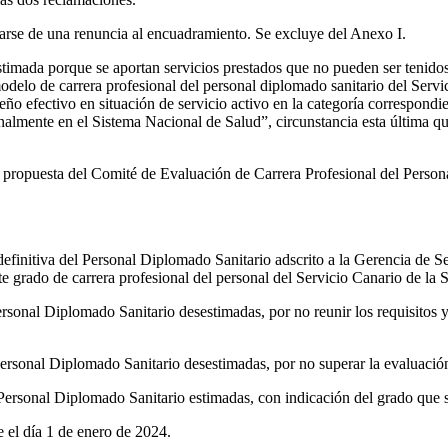
arse de una renuncia al encuadramiento. Se excluye del Anexo I.
mada porque se aportan servicios prestados que no pueden ser tenidos e
odelo de carrera profesional del personal diplomado sanitario del Servi
ño efectivo en situación de servicio activo en la categoría correspondien
onalmente en el Sistema Nacional de Salud”, circunstancia esta última qu
a propuesta del Comité de Evaluación de Carrera Profesional del Person
definitiva del Personal Diplomado Sanitario adscrito a la Gerencia de 
e grado de carrera profesional del personal del Servicio Canario de la 
Personal Diplomado Sanitario desestimadas, por no reunir los requisitos 
 Personal Diplomado Sanitario desestimadas, por no superar la evaluación
el Personal Diplomado Sanitario estimadas, con indicación del grado que 
 el día 1 de enero de 2024.