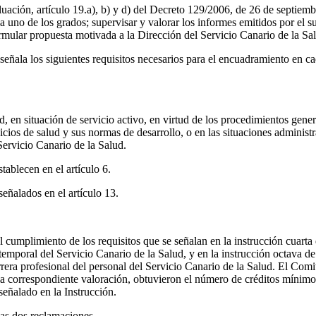
uación, artículo 19.a), b) y d) del Decreto 129/2006, de 26 de septiembr
a uno de los grados; supervisar y valorar los informes emitidos por el s
rmular propuesta motivada a la Dirección del Servicio Canario de la Sal
señala los siguientes requisitos necesarios para el encuadramiento en c
d, en situación de servicio activo, en virtud de los procedimientos gene
rvicios de salud y sus normas de desarrollo, o en las situaciones adminis
Servicio Canario de la Salud.
tablecen en el artículo 6.
señalados en el artículo 13.
cumplimiento de los requisitos que se señalan en la instrucción cuarta 
y temporal del Servicio Canario de la Salud, y en la instrucción octava d
rrera profesional del personal del Servicio Canario de la Salud. El Comi
 la correspondiente valoración, obtuvieron el número de créditos mínim
eñalado en la Instrucción.
las dos reclamaciones.