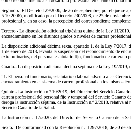
como reconocimiento a su desarrollo profesional en cuanto a conocimie
Segundo.- El Decreto 129/2006, de 26 de septiembre, por el que se apr
5.10.2006), modificado por el Decreto 230/2008, de 25 de noviembre (B
profesional y, en su caso, la percepción del correspondiente complemen
Tercero.- La disposición adicional trigésima quinta de la Ley 11/20
encuadramiento en los distintos grados o niveles de carrera profesiona
La disposición adicional décima sexta, apartado 1, de la Ley 7/2017
1 de enero de 2018, levanta la suspensión del reconocimiento de encuad
extraordinarios, del personal estatutario fijo, funcionario de carrera o 
Cuarto.- La disposición adicional décima séptima de la Ley 19/2019,
“1. El personal funcionario, estatutario o laboral adscrito a las Gere
encuadramiento en el sistema de carrera profesional en los mismos térmi
Quinto.- La Instrucción n.º 10/2019, del Director del Servicio Canario 
carrera profesional del personal fijo y temporal del Servicio Canario d
deroga la instrucción séptima, de la Instrucción n.º 2/2018, relativa al
Servicio Canario de la Salud.
La Instrucción n.º 17/2020, del Director del Servicio Canario de la Salu
Sexto.- De conformidad con la Resolución n.º 1297/2018, de 30 de abri