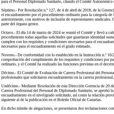
para el Personal Diplomado Sanitario, citando el Comité Autonómico el
Séptimo.- Por Resolución n.º 127, de 4 de abril de 2018, de la Geren
el encuadramiento por el procedimiento ordinario para la categoría d
anteriormente, con motivos de inclusión de representantes sindicales.
parte del órgano gestor.
Octavo.- El día 14 de marzo de 2024 se reunió el Comité y llevó a cabo
procedimiento todas aquellas solicitudes que guardaran identidad sustan
cumplen con los requisitos y condiciones necesarios para el encuadram
necesarios para el encuadramiento en el grado estimado.
Noveno.- De conformidad con lo establecido en la Instrucción n.º 10/20
comprobación del cumplimiento de los requisitos y condiciones por par
ordinario, y el Comité ha realizado las funciones previstas en el decre
Décimo.- El Comité de Evaluación de Carrera Profesional del Personal
profesionales que solicitaron encuadramiento en la carrera profesional
Undécimo.- Mediante Resolución de esta Dirección Gerencia de 20 de 
Carrera Profesional del Personal de Diplomado Sanitario, se aprobó la 
encuadramiento en el nivel/grado solicitado, así como la relación provis
siguiente al de la publicación en el Boletín Oficial de Canarias.
En dicho trámite de alegaciones, se presentaron dos reclamaciones con 