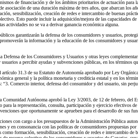
anismos de financiación y de los ámbitos prioritarios de actuación par
 de asociación de una duración máxima de tres años, que abarcan los añ
ación, sensibilización, creación de redes e intercambio de buenas práct
ectivo. Esto puede incluir la adquisición/mejora de las capacidades de l
tas actividades no se va a derivar ganancia económica alguna.
úblicos garantizarán la defensa de los consumidores y usuarios, protegi
romoverán la información y la educación de los consumidores y usuario
ra la Defensa de los Consumidores y Usuarios y otras leyes complementa
usuarios a percibir ayudas y subvenciones públicas, en los términos qu
l artículo 31.3 de su Estatuto de Autonomía aprobado por Ley Orgáni
mica general y la política monetaria y crediticia estatal y en los términ
 “3. Comercio interior, defensa del consumidor y del usuario, sin perjui
 esta Comunidad Autónoma aprobó la Ley 3/2003, de 12 de febrero, del E
ara la representación, consulta, participación y ejercicio efectivos de
ubvenciones que oportunamente se aprueben para el desarrollo de sus fun
ciones con cargo a los presupuestos de la Administración Pública auto
ones y en consonancia con las políticas de consumidores propuestas por
es como formación, sensibilización, creación de redes e intercambio de 
s de recurso colectivo de los consumidores y usuarios de Canarias, cuy