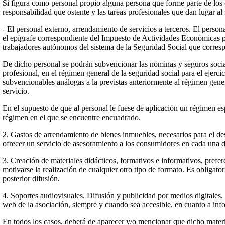
Si figura como personal propio alguna persona que forme parte de los ó
responsabilidad que ostente y las tareas profesionales que dan lugar al 
- El personal externo, arrendamiento de servicios a terceros. El persona
el epígrafe correspondiente del Impuesto de Actividades Económicas para
trabajadores autónomos del sistema de la Seguridad Social que corres
De dicho personal se podrán subvencionar las nóminas y seguros social
profesional, en el régimen general de la seguridad social para el ejerc
subvencionables análogas a la previstas anteriormente al régimen gener
servicio.
En el supuesto de que al personal le fuese de aplicación un régimen esp
régimen en el que se encuentre encuadrado.
2. Gastos de arrendamiento de bienes inmuebles, necesarios para el desa
ofrecer un servicio de asesoramiento a los consumidores en cada una de
3. Creación de materiales didácticos, formativos e informativos, pre
motivarse la realización de cualquier otro tipo de formato. Es obligato
posterior difusión.
4. Soportes audiovisuales. Difusión y publicidad por medios digitales.
web de la asociación, siempre y cuando sea accesible, en cuanto a inf
En todos los casos, deberá de aparecer y/o mencionar que dicho mater