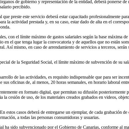
rganos de gobierno y representación de la entidad, deberá ponerse de ma
salario percibido.
l que preste este servicio deberá estar capacitado profesionalmente para 
 la actividad prestada y, en su caso, estar dado de alta en el correspo
ponda.
es, con el límite máximo de gastos salariales según la base máxima de
icio en el que tenga lugar la convocatoria y de aquellos que no están so
al. Así mismo, en caso de arrendamiento de servicios a terceros, serán s
ecial de la Seguridad Social, el límite máximo de subvención de su salar
rrollo de las actividades, es requisito indispensable que para ser incent
 sus oficinas de, al menos, 20 horas semanales, en horario laboral entre
ferentemente en formato digital, que permitan su difusión posteriormen
ria la cesión de uso, de los materiales creados grabados en videos, objet
 En estos casos deberá de entregarse un ejemplar, de cada grabación de 
ormación, a todas las personas consumidoras y usuarias.
ial ha sido subvencionado por el Gobierno de Canarias, conforme al ma