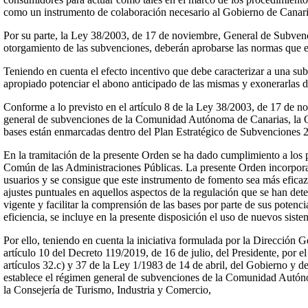
como un instrumento de colaboración necesario al Gobierno de Canaria
Por su parte, la Ley 38/2003, de 17 de noviembre, General de Subvenci
otorgamiento de las subvenciones, deberán aprobarse las normas que es
Teniendo en cuenta el efecto incentivo que debe caracterizar a una sub
apropiado potenciar el abono anticipado de las mismas y exonerarlas de
Conforme a lo previsto en el artículo 8 de la Ley 38/2003, de 17 de 
general de subvenciones de la Comunidad Autónoma de Canarias, la Ord
bases están enmarcadas dentro del Plan Estratégico de Subvenciones 
En la tramitación de la presente Orden se ha dado cumplimiento a los p
Común de las Administraciones Públicas. La presente Orden incorpora lo
usuarios y se consigue que este instrumento de fomento sea más eficaz
ajustes puntuales en aquellos aspectos de la regulación que se han det
vigente y facilitar la comprensión de las bases por parte de sus potenci
eficiencia, se incluye en la presente disposición el uso de nuevos sist
Por ello, teniendo en cuenta la iniciativa formulada por la Dirección
artículo 10 del Decreto 119/2019, de 16 de julio, del Presidente, por 
artículos 32.c) y 37 de la Ley 1/1983 de 14 de abril, del Gobierno y 
establece el régimen general de subvenciones de la Comunidad Autóno
la Consejería de Turismo, Industria y Comercio,