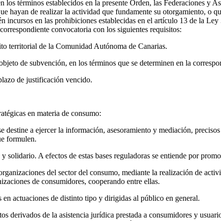
en los términos establecidos en la presente Orden, las Federaciones y A
ue hayan de realizar la actividad que fundamente su otorgamiento, o que
én incursos en las prohibiciones establecidas en el artículo 13 de la L
 correspondiente convocatoria con los siguientes requisitos:
mbito territorial de la Comunidad Autónoma de Canarias.
s objeto de subvención, en los términos que se determinen en la corresp
lazo de justificación vencido.
ratégicas en materia de consumo:
se destine a ejercer la información, asesoramiento y mediación, preciso
ue formulen.
 solidario. A efectos de estas bases reguladoras se entiende por prom
organizaciones del sector del consumo, mediante la realización de activi
anizaciones de consumidores, cooperando entre ellas.
n actuaciones de distinto tipo y dirigidas al público en general.
tos derivados de la asistencia jurídica prestada a consumidores y usuario