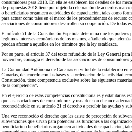
consumidores para 2018. En ella se establecen los detalles de los mec
de propuestas 2018 tiene por objeto la celebración de acuerdos marco
o beneficiarios organicen actividades de capacitación, tales como form
para actuar como tales en el marco de los procedimientos de recurso col
asociaciones de consumidores desarrollen su cooperación. De todas es
El artículo 51 de la Constitución Española determina que los poderes p
legítimos intereses económicos de los mismos, añadiendo que además p
puedan afectar a aquellos,en los términos que la ley establezca.
Por su parte, el artículo 37 del texto refundido de la Ley General pa
noviembre, consagra el derecho de las asociaciones de consumidores y 
La Comunidad Autónoma de Canarias en virtud de lo establecido en e
Canarias, de acuerdo con las bases y la ordenación de la actividad econó
Constitución, tiene competencia exclusiva sobre las siguientes materias:
de la competencia”.
En el ejercicio de estas competencias constitucionales y estatutarias
que las asociaciones de consumidores y usuarios son el cauce adecuado p
reconociéndole en su artículo 21 el derecho a percibir las ayudas y s
Una vez reconocido el derecho que les asiste de percepción de subven
subvenciones que sirvan para potenciar las funciones a las organizaci
beneficiario o beneficiarios organicen actividades de capacitación, tal
consumidores para actuar como tales en el marco de los procedimiento