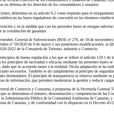
s en defensa de los derechos de los consumidores y usuarios.
ones, determina en su artículo 9.2 como requisito para el otorgamiento 
tablezcan las bases reguladoras de concesión en los términos establecid
vención y en la medida que con las presentes bases se otorgan subvencio
 la constitución de garantías.
noviembre, General de Subvenciones (BOE nº 276, de 18 de noviembre) y 
en nº 59/2020 de 9 de marzo y sus posteriores modificaciones, la últi
2020-2022 de la Consejería de Turismo, industria y Comercio.
rincipios de buena regulación a los que se refiere el artículo 129.1 de
s principios de necesidad y eficacia; mediante las presentes bases se 
, dado que se acomoda mejor a la realidad. Dicha adaptación se ha reali
ectado necesarios. También se da cumplimiento al principio de seguridad 
ales destinatarios. El principio de transparencia se observa mediante su
emas de información, que permiten modernizar la gestión y reducir cargas
 General de Comercio y Consumo, a propuesta de la Secretaría General Té
el que se determinan el número, denominación y competencias de las Con
de la Administración Pública de la Comunidad Autónoma de Canarias, y p
ma de Canarias, y de conformidad con lo dispuesto en el Decreto 45/