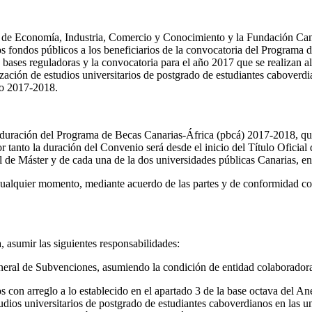
ería de Economía, Industria, Comercio y Conocimiento y la Fundación Ca
los fondos públicos a los beneficiarios de la convocatoria del Programa
 bases reguladoras y la convocatoria para el año 2017 que se realizan a
lización de estudios universitarios de postgrado de estudiantes cabover
so 2017-2018.
 duración del Programa de Becas Canarias-África (pbcá) 2017-2018, que
por tanto la duración del Convenio será desde el inicio del Título Oficia
l de Máster y de cada una de la dos universidades públicas Canarias, ent
ualquier momento, mediante acuerdo de las partes y de conformidad con 
asumir las siguientes responsabilidades:
neral de Subvenciones, asumiendo la condición de entidad colaborador
on arreglo a lo establecido en el apartado 3 de la base octava del Ane
studios universitarios de postgrado de estudiantes caboverdianos en las