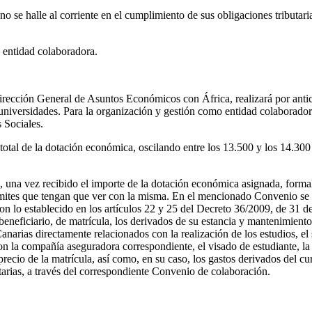
no se halle al corriente en el cumplimiento de sus obligaciones tributari
 entidad colaboradora.
ección General de Asuntos Económicos con África, realizará por anticip
s universidades. Para la organización y gestión como entidad colaborador
 Sociales.
otal de la dotación económica, oscilando entre los 13.500 y los 14.300 e
na vez recibido el importe de la dotación económica asignada, formal
rámites que tengan que ver con la misma. En el mencionado Convenio se 
 con lo establecido en los artículos 22 y 25 del Decreto 36/2009, de 31 
 beneficiario, de matrícula, los derivados de su estancia y mantenimiento
anarias directamente relacionados con la realización de los estudios, el
on la compañía aseguradora correspondiente, el visado de estudiante, la
l precio de la matrícula, así como, en su caso, los gastos derivados del 
ias, a través del correspondiente Convenio de colaboración.