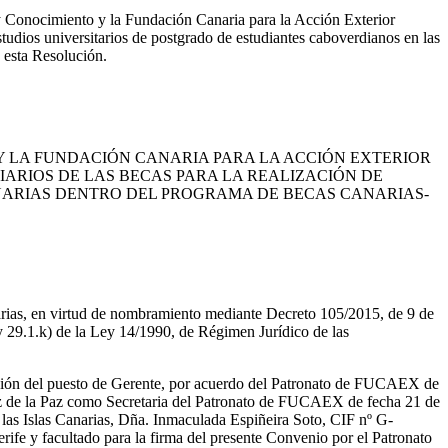
 y Conocimiento y la Fundación Canaria para la Acción Exterior
studios universitarios de postgrado de estudiantes caboverdianos en las
 esta Resolución.
Y LA FUNDACIÓN CANARIA PARA LA ACCIÓN EXTERIOR
CIARIOS DE LAS BECAS PARA LA REALIZACIÓN DE
NARIAS DENTRO DEL PROGRAMA DE BECAS CANARIAS-
rias, en virtud de nombramiento mediante Decreto 105/2015, de 9 de
 y 29.1.k) de la Ley 14/1990, de Régimen Jurídico de las
ución del puesto de Gerente, por acuerdo del Patronato de FUCAEX de
lez de la Paz como Secretaria del Patronato de FUCAEX de fecha 21 de
e las Islas Canarias, Dña. Inmaculada Espiñeira Soto, CIF nº G-
ife y facultado para la firma del presente Convenio por el Patronato