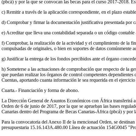
(pbcá) y por la que se convocan las becas para el curso 2017-2018. Es
c) Remitir a través de la aplicación correspondiente, en el plazo estable
d) Comprobar y firmar la documentación justificativa presentada por c
e) Acreditar que lleva una contabilidad separada o un código contable 
f) Comprobar, la realización de la actividad y el cumplimiento de la f
compulsadas de originales, o bien en soportes de datos comúnmente ac
g) Justificar la entrega de los fondos percibidos ante el órgano concede
h) Someterse a las actuaciones de comprobación que respecto de la ges
que puedan realizar los órganos de control competentes dependientes 
Cuentas, aportando cuanta información le sea requerida en el ejercicio 
Cuarta.- Financiación y forma de abono.
La Dirección General de Asuntos Económicos con África transferirá a 
Orden de 6 de junio de 2017, por la que se aprueban las bases regulado
Canarias dentro del Programa de Becas Canarias-África (pbcá) y por l
Para la convocatoria del Anexo II de la mencionad Orden, se destinan c
presupuestaria 15.16.143A.480.00 Línea de actuación 154G0045 "Pr