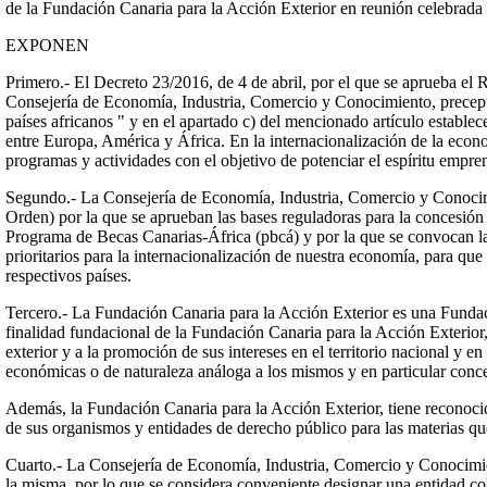
de la Fundación Canaria para la Acción Exterior en reunión celebrada e
EXPONEN
Primero.- El Decreto 23/2016, de 4 de abril, por el que se aprueba e
Consejería de Economía, Industria, Comercio y Conocimiento, preceptua
países africanos " y en el apartado c) del mencionado artículo estable
entre Europa, América y África. En la internacionalización de la econom
programas y actividades con el objetivo de potenciar el espíritu empren
Segundo.- La Consejería de Economía, Industria, Comercio y Conocimien
Orden) por la que se aprueban las bases reguladoras para la concesión 
Programa de Becas Canarias-África (pbcá) y por la que se convocan las
prioritarios para la internacionalización de nuestra economía, para qu
respectivos países.
Tercero.- La Fundación Canaria para la Acción Exterior es una Fundac
finalidad fundacional de la Fundación Canaria para la Acción Exterio
exterior y a la promoción de sus intereses en el territorio nacional y e
económicas o de naturaleza análoga a los mismos y en particular conced
Además, la Fundación Canaria para la Acción Exterior, tiene reconoc
de sus organismos y entidades de derecho público para las materias que
Cuarto.- La Consejería de Economía, Industria, Comercio y Conocimient
la misma, por lo que se considera conveniente designar una entidad co