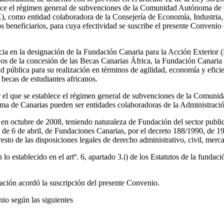
lece el régimen general de subvenciones de la Comunidad Autónoma de Ca
, como entidad colaboradora de la Consejería de Economía, Industria, 
los beneficiarios, para cuya efectividad se suscribe el presente Conven
cia en la designación de la Fundación Canaria para la Acción Exterior
vos de la concesión de las Becas Canarias África, la Fundación Canar
ad pública para su realización en términos de agilidad, economía y efici
ecas de estudiantes africanos.
por el que se establece el régimen general de subvenciones de la Comu
ma de Canarias pueden ser entidades colaboradoras de la Administració
n octubre de 2008, teniendo naturaleza de Fundación del sector publ
8, de 6 de abril, de Fundaciones Canarias, por el decreto 188/1990, de 
sto de las disposiciones legales de derecho administrativo, civil, merca
o establecido en el artº. 6, apartado 3.i) de los Estatutos de la fundac
dación acordó la suscripción del presente Convenio.
io según las siguientes