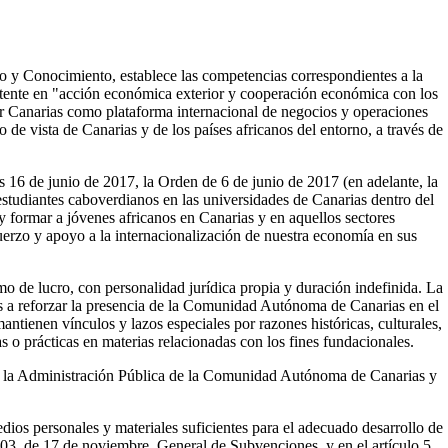
o y Conocimiento, establece las competencias correspondientes a la
istente en "acción económica exterior y cooperación económica con los
onar Canarias como plataforma internacional de negocios y operaciones
 de vista de Canarias y de los países africanos del entorno, a través de
 16 de junio de 2017, la Orden de 6 de junio de 2017 (en adelante, la
 estudiantes caboverdianos en las universidades de Canarias dentro del
y formar a jóvenes africanos en Canarias y en aquellos sectores
fuerzo y apoyo a la internacionalización de nuestra economía en sus
 de lucro, con personalidad jurídica propia y duración indefinida. La
os a reforzar la presencia de la Comunidad Autónoma de Canarias en el
antienen vínculos y lazos especiales por razones históricas, culturales,
 o prácticas en materias relacionadas con los fines fundacionales.
de la Administración Pública de la Comunidad Autónoma de Canarias y
ios personales y materiales suficientes para el adecuado desarrollo de
003, de 17 de noviembre, General de Subvenciones, y en el artículo 5,