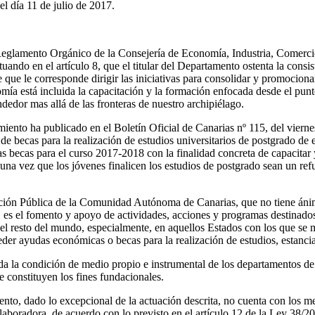
l día 11 de julio de 2017.
l Reglamento Orgánico de la Consejería de Economía, Industria, Comerci
ndo en el artículo 8, que el titular del Departamento ostenta la cons
ce que le corresponde dirigir las iniciativas para consolidar y promoci
ía está incluida la capacitación y la formación enfocada desde el punto
dedor mas allá de las fronteras de nuestro archipiélago.
to ha publicado en el Boletín Oficial de Canarias nº 115, del viernes
de becas para la realización de estudios universitarios de postgrado de
 becas para el curso 2017-2018 con la finalidad concreta de capacitar 
e una vez que los jóvenes finalicen los estudios de postgrado sean un re
ión Pública de la Comunidad Autónoma de Canarias, que no tiene ánimo
r, es el fomento y apoyo de actividades, acciones y programas destinad
n el resto del mundo, especialmente, en aquellos Estados con los que se m
er ayudas económicas o becas para la realización de estudios, estancias
ida la condición de medio propio e instrumental de los departamentos 
 constituyen los fines fundacionales.
o, dado lo excepcional de la actuación descrita, no cuenta con los med
laboradora, de acuerdo con lo previsto en el artículo 12 de la Ley 38/2