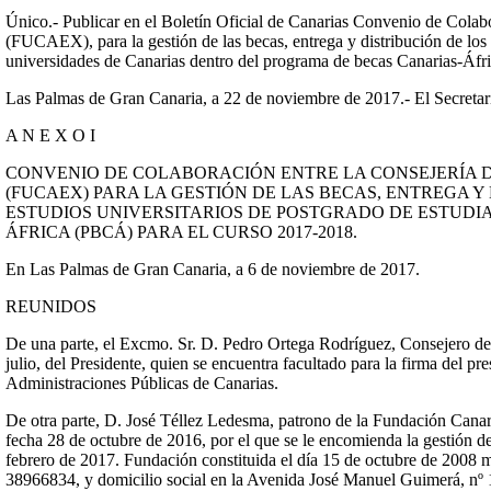
Único.- Publicar en el Boletín Oficial de Canarias Convenio de Colab
(FUCAEX), para la gestión de las becas, entrega y distribución de los f
universidades de Canarias dentro del programa de becas Canarias-Áfr
Las Palmas de Gran Canaria, a 22 de noviembre de 2017.- El Secretar
A N E X O I
CONVENIO DE COLABORACIÓN ENTRE LA CONSEJERÍA D
(FUCAEX) PARA LA GESTIÓN DE LAS BECAS, ENTREGA Y
ESTUDIOS UNIVERSITARIOS DE POSTGRADO DE ESTUD
ÁFRICA (PBCÁ) PARA EL CURSO 2017-2018.
En Las Palmas de Gran Canaria, a 6 de noviembre de 2017.
REUNIDOS
De una parte, el Excmo. Sr. D. Pedro Ortega Rodríguez, Consejero d
julio, del Presidente, quien se encuentra facultado para la firma del 
Administraciones Públicas de Canarias.
De otra parte, D. José Téllez Ledesma, patrono de la Fundación Can
fecha 28 de octubre de 2016, por el que se le encomienda la gestión
febrero de 2017. Fundación constituida el día 15 de octubre de 2008 me
38966834, y domicilio social en la Avenida José Manuel Guimerá, nº 10