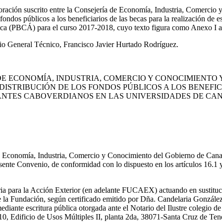
oración suscrito entre la Consejería de Economía, Industria, Comercio
ondos públicos a los beneficiarios de las becas para la realización de e
ica (PBCÁ) para el curso 2017-2018, cuyo texto figura como Anexo I a
io General Técnico, Francisco Javier Hurtado Rodríguez.
E ECONOMÍA, INDUSTRIA, COMERCIO Y CONOCIMIENTO 
 DISTRIBUCIÓN DE LOS FONDOS PÚBLICOS A LOS BENEFI
IANTES CABOVERDIANOS EN LAS UNIVERSIDADES DE CA
e Economía, Industria, Comercio y Conocimiento del Gobierno de Cana
presente Convenio, de conformidad con lo dispuesto en los artículos 16.1
aria para la Acción Exterior (en adelante FUCAEX) actuando en sustit
 de la Fundación, según certificado emitido por Dña. Candelaria Gonzá
diante escritura pública otorgada ante el Notario del Ilustre colegio d
, Edificio de Usos Múltiples II, planta 2da, 38071-Santa Cruz de Tener