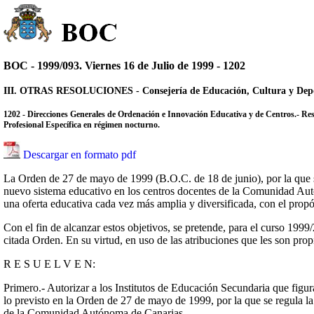
BOC - 1999/093. Viernes 16 de Julio de 1999 - 1202
III. OTRAS RESOLUCIONES - Consejería de Educación, Cultura y Dep
1202 - Direcciones Generales de Ordenación e Innovación Educativa y de Centros.- Reso
Profesional Específica en régimen nocturno.
Descargar en formato pdf
La Orden de 27 de mayo de 1999 (B.O.C. de 18 de junio), por la que s
nuevo sistema educativo en los centros docentes de la Comunidad Au
una oferta educativa cada vez más amplia y diversificada, con el propó
Con el fin de alcanzar estos objetivos, se pretende, para el curso 1999
citada Orden. En su virtud, en uso de las atribuciones que les son prop
R E S U E L V E N:
Primero.- Autorizar a los Institutos de Educación Secundaria que figu
lo previsto en la Orden de 27 de mayo de 1999, por la que se regula l
de la Comunidad Autónoma de Canarias.