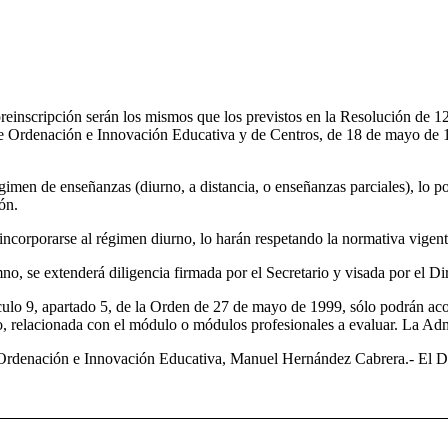
preinscripción serán los mismos que los previstos en la Resolución de 
e Ordenación e Innovación Educativa y de Centros, de 18 de mayo de 19
imen de enseñanzas (diurno, a distancia, o enseñanzas parciales), lo 
ón.
corporarse al régimen diurno, lo harán respetando la normativa vigent
o, se extenderá diligencia firmada por el Secretario y visada por el D
culo 9, apartado 5, de la Orden de 27 de mayo de 1999, sólo podrán acog
ño, relacionada con el módulo o módulos profesionales a evaluar. La Ad
de Ordenación e Innovación Educativa, Manuel Hernández Cabrera.- El D