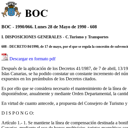
BOC - 1990/066. Lunes 28 de Mayo de 1990 - 608
I. DISPOSICIONES GENERALES - C.Turismo y Transportes
608 - DECRETO 84/1990, de 17 de mayo, por el que se regula la concesión de subvenci
Descargar en formato pdf
Después de la aplicación de los Decretos 41/1987, de 7 de abril, 13/198
Islas Canarias, se ha podido constatar un constante incremento del núm
expuestos en los preámbulos de los Decretos citados.
Es por ello que se considera necesario el mantenimiento de la línea de
disponiéndose, anualmente y mediante Orden Departamental, la cantidad
En virtud de cuanto antecede, a propuesta del Consejero de Turismo y 
D I S P O N G O:
Artículo 1.- 1. Se mantiene la línea de compensación destinada a bonif
Canarias, mediante el uso de bonos multiviajes, tarjetas magnéticas co