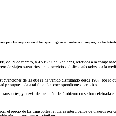
ones para la compensación al transporte regular interurbano de viajeros, en el ámbit
8, de 19 de febrero, y 47/1989, de 6 de abril, referidos a la compensaci
ero de viajeros-usuarios de los servicios públicos afectados por la medi
 subvenciones de las que se ha venido disfrutando desde 1987, por lo q
 presupuestada a tal fin en los correspondientes ejercicios.
Transportes, y previa deliberación del Gobierno en sesión celebrada e
icar el precio de los transportes regulares interurbanos de viajeros po
mbinadas y otros sistemas similares.