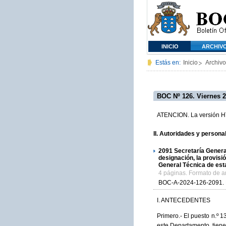
INICIO
ARCHIV
Estás en:
Inicio
Archivo
BOC Nº 126. Viernes 2
ATENCION. La versión HTM
II. Autoridades y person
2091
Secretaría General
designación, la provisi
General Técnica de est
4 páginas. Formato de 
BOC-A-2024-126-2091.
I. ANTECEDENTES
Primero.- El puesto n.º 
este Departamento, tiene