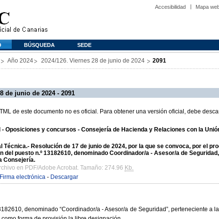
Accesibilidad
Mapa we
O
BÚSQUEDA
SEDE
Año 2024
2024/126. Viernes 28 de junio de 2024
2091
8 de junio de 2024 - 2091
L de este documento no es oficial. Para obtener una versión oficial, debe descar
al - Oposiciones y concursos - Consejería de Hacienda y Relaciones con la Uni
 Técnica.- Resolución de 17 de junio de 2024, por la que se convoca, por el pro
ón del puesto n.º 13182610, denominado Coordinador/a - Asesor/a de Seguridad, 
a Consejería.
archivo en PDF/Adobe Acrobat. Tamaño: 274.96
Kb.
Firma electrónica
-
Descargar
13182610, denominado “Coordinador/a - Asesor/a de Seguridad”, perteneciente a l
 como forma de provisión la libre designación.