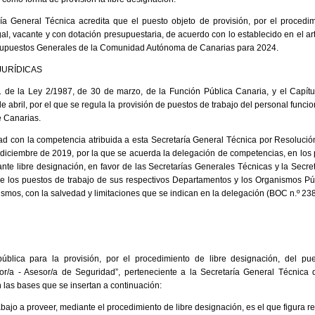
ía General Técnica acredita que el puesto objeto de provisión, por el procedim
al, vacante y con dotación presupuestaria, de acuerdo con lo establecido en el ar
supuestos Generales de la Comunidad Autónoma de Canarias para 2024.
JURÍDICAS
.1 de la Ley 2/1987, de 30 de marzo, de la Función Pública Canaria, y el Capítulo 
 abril, por el que se regula la provisión de puestos de trabajo del personal funcio
 Canarias.
d con la competencia atribuida a esta Secretaría General Técnica por Resolución
diciembre de 2019, por la que se acuerda la delegación de competencias, en los 
nte libre designación, en favor de las Secretarías Generales Técnicas y la Secre
de los puestos de trabajo de sus respectivos Departamentos y los Organismos P
ismos, con la salvedad y limitaciones que se indican en la delegación (BOC n.º 238
ública para la provisión, por el procedimiento de libre designación, del pu
r/a - Asesor/a de Seguridad”, perteneciente a la Secretaría General Técnica
 las bases que se insertan a continuación:
abajo a proveer, mediante el procedimiento de libre designación, es el que figura r