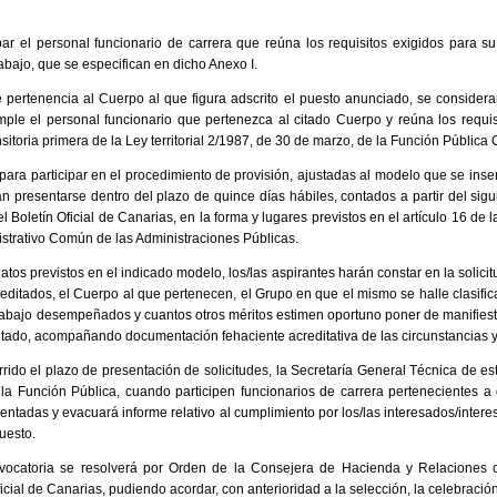
par el personal funcionario de carrera que reúna los requisitos exigidos para 
abajo, que se especifican en dicho Anexo I.
e pertenencia al Cuerpo al que figura adscrito el puesto anunciado, se considera
mple el personal funcionario que pertenezca al citado Cuerpo y reúna los requis
nsitoria primera de la Ley territorial 2/1987, de 30 de marzo, de la Función Pública 
 para participar en el procedimiento de provisión, ajustadas al modelo que se inser
n presentarse dentro del plazo de quince días hábiles, contados a partir del sigui
 Boletín Oficial de Canarias, en la forma y lugares previstos en el artículo 16 de 
strativo Común de las Administraciones Públicas.
tos previstos en el indicado modelo, los/las aspirantes harán constar en la solicit
editados, el Cuerpo al que pertenecen, el Grupo en que el mismo se halle clasific
trabajo desempeñados y cuantos otros méritos estimen oportuno poner de manifiest
icitado, acompañando documentación fehaciente acreditativa de las circunstancias y
rrido el plazo de presentación de solicitudes, la Secretaría General Técnica de e
la Función Pública, cuando participen funcionarios de carrera pertenecientes a 
sentadas y evacuará informe relativo al cumplimiento por los/las interesados/intere
uesto.
nvocatoria se resolverá por Orden de la Consejera de Hacienda y Relaciones
ficial de Canarias, pudiendo acordar, con anterioridad a la selección, la celebració