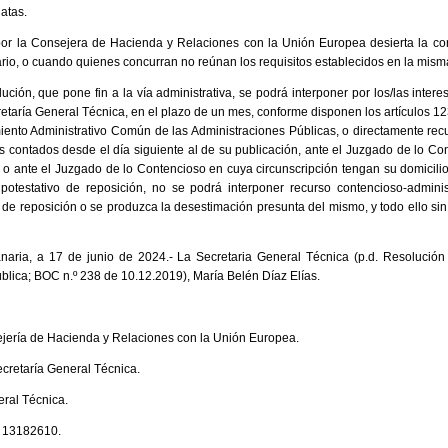
atas.
por la Consejera de Hacienda y Relaciones con la Unión Europea desierta la c
rio, o cuando quienes concurran no reúnan los requisitos establecidos en la mism
ción, que pone fin a la vía administrativa, se podrá interponer por los/las inter
retaría General Técnica, en el plazo de un mes, conforme disponen los artículos 12
iento Administrativo Común de las Administraciones Públicas, o directamente rec
 contados desde el día siguiente al de su publicación, ante el Juzgado de lo Co
 ante el Juzgado de lo Contencioso en cuya circunscripción tengan su domicilio 
potestativo de reposición, no se podrá interponer recurso contencioso-admini
de reposición o se produzca la desestimación presunta del mismo, y todo ello sin 
ria, a 17 de junio de 2024.- La Secretaria General Técnica (p.d. Resolución 
blica; BOC n.º 238 de 10.12.2019), María Belén Díaz Elías.
ía de Hacienda y Relaciones con la Unión Europea.
etaría General Técnica.
ral Técnica.
13182610.