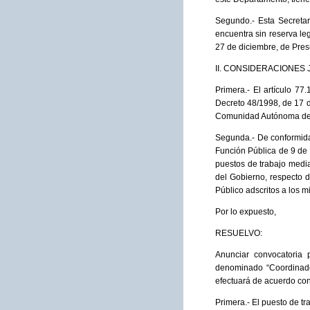
Segundo.- Esta Secretar
encuentra sin reserva leg
27 de diciembre, de Pre
II. CONSIDERACIONES 
Primera.- El artículo 77
Decreto 48/1998, de 17 de
Comunidad Autónoma de
Segunda.- De conformida
Función Pública de 9 de 
puestos de trabajo media
del Gobierno, respecto 
Público adscritos a los m
Por lo expuesto,
RESUELVO:
Anunciar convocatoria p
denominado “Coordinado
efectuará de acuerdo con
Primera.- El puesto de tr