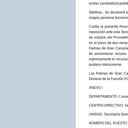
los/las candidatos/candid
Séptima.- Se declarará 
ningún personal funciona
Contra la presente Resolu
reposición ante esta Sec
de octubre, del Procedim
en el plazo de dos meses
Palmas de Gran Canaria o
de presentarse recurso 
expresamente el recurso 
pudiera interponerse.
Las Palmas de Gran Cana
General de la Función Pú
ANEXO I
DEPARTAMENTO: Consejer
CENTRO DIRECTIVO: Secr
UNIDAD: Secretaría Gene
NÚMERO DEL PUESTO: 