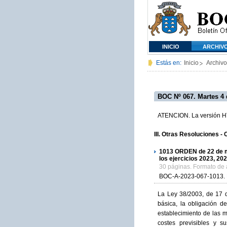
INICIO
ARCHIV
Estás en:
Inicio
Archivo
BOC Nº 067. Martes 4 d
ATENCION. La versión HTM
III. Otras Resoluciones -
1013
ORDEN de 22 de ma
los ejercicios 2023, 20
30 páginas. Formato de
BOC-A-2023-067-1013.
La Ley 38/2003, de 17 d
básica, la obligación d
establecimiento de las m
costes previsibles y s