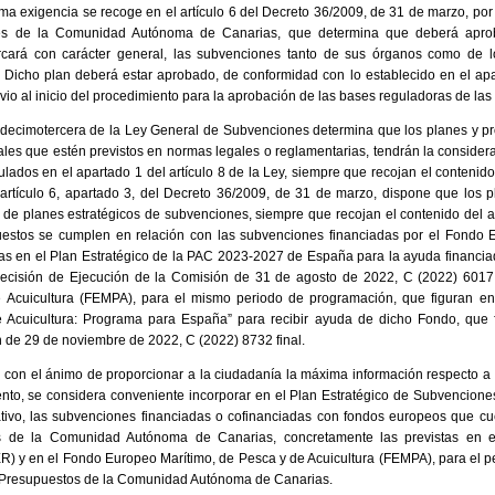
ma exigencia se recoge en el artículo 6 del Decreto 36/2009, de 31 de marzo, por
es de la Comunidad Autónoma de Canarias, que determina que deberá aprob
cará con carácter general, las subvenciones tanto de sus órganos como de 
. Dicho plan deberá estar aprobado, de conformidad con lo establecido en el apa
evio al inicio del procedimiento para la aprobación de las bases reguladoras de la
 decimotercera de la Ley General de Subvenciones determina que los planes y pro
riales que estén previstos en normas legales o reglamentarias, tendrán la consider
lados en el apartado 1 del artículo 8 de la Ley, siempre que recojan el contenido 
 artículo 6, apartado 3, del Decreto 36/2009, de 31 de marzo, dispone que los p
 de planes estratégicos de subvenciones, siempre que recojan el contenido del art
puestos se cumplen en relación con las subvenciones financiadas por el Fondo 
s en el Plan Estratégico de la PAC 2023-2027 de España para la ayuda financiad
ecisión de Ejecución de la Comisión de 31 de agosto de 2022, C (2022) 6017 
e Acuicultura (FEMPA), para el mismo periodo de programación, que figuran 
e Acuicultura: Programa para España” para recibir ayuda de dicho Fondo, que
 de 29 de noviembre de 2022, C (2022) 8732 final.
 y con el ánimo de proporcionar a la ciudadanía la máxima información respecto a
to, se considera conveniente incorporar en el Plan Estratégico de Subvencione
ativo, las subvenciones financiadas o cofinanciadas con fondos europeos que c
s de la Comunidad Autónoma de Canarias, concretamente las previstas en 
R) y en el Fondo Europeo Marítimo, de Pesca y de Acuicultura (FEMPA), para el 
 Presupuestos de la Comunidad Autónoma de Canarias.