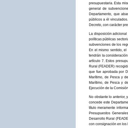
presupuestaria. Esta mis
general de subvencion
Departamento, que abar
públicos a él vinculados
Decreto, con carácter pr
La disposición adicional
políticas públicas secto
subvenciones de los regu
En el mismo sentido, el
tendrán la consideración
artículo 7. Estos presu
Rural (FEADER) recogida
que fue aprobada por D
Marítimo, de Pesca y d
Marítimo, de Pesca y d
Ejecución de la Comisión
No obstante lo anterior,
concede este Departamen
título meramente inform
Presupuestos Generale
Desarrollo Rural (FEADE
con consignación en los