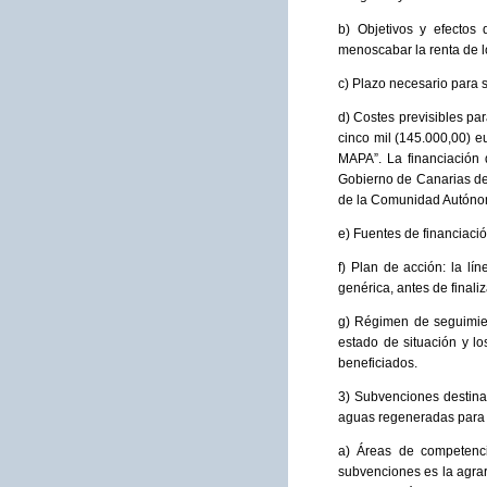
b) Objetivos y efectos 
menoscabar la renta de lo
c) Plazo necesario para 
d) Costes previsibles par
cinco mil (145.000,00) e
MAPA”. La financiación 
Gobierno de Canarias de
de la Comunidad Autónom
e) Fuentes de financiac
f) Plan de acción: la l
genérica, antes de finali
g) Régimen de seguimien
estado de situación y l
beneficiados.
3) Subvenciones destinad
aguas regeneradas para e
a) Áreas de competenci
subvenciones es la agrari