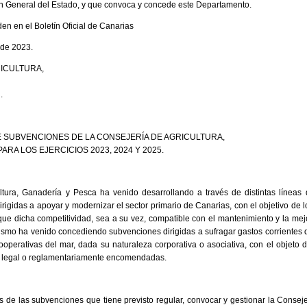
ón General del Estado, y que convoca y concede este Departamento.
den en el Boletín Oficial de Canarias
 de 2023.
ICULTURA,
.
 SUBVENCIONES DE LA CONSEJERÍA DE AGRICULTURA,
ARA LOS EJERCICIOS 2023, 2024 Y 2025.
ltura, Ganadería y Pesca ha venido desarrollando a través de distintas línea
irigidas a apoyar y modernizar el sector primario de Canarias, con el objetivo de 
que dicha competitividad, sea a su vez, compatible con el mantenimiento y la mej
mismo ha venido concediendo subvenciones dirigidas a sufragar gastos corrientes 
ooperativas del mar, dada su naturaleza corporativa o asociativa, con el objeto
en legal o reglamentariamente encomendadas.
os de las subvenciones que tiene previsto regular, convocar y gestionar la Conseje