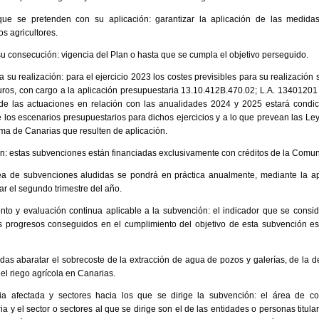
que se pretenden con su aplicación: garantizar la aplicación de las medidas f
s agricultores.
su consecución: vigencia del Plan o hasta que se cumpla el objetivo perseguido.
a su realización: para el ejercicio 2023 los costes previsibles para su realización
uros, con cargo a la aplicación presupuestaria 13.10.412B.470.02; L.A. 13401201
de las actuaciones en relación con las anualidades 2024 y 2025 estará condic
 los escenarios presupuestarios para dichos ejercicios y a lo que prevean las L
a de Canarias que resulten de aplicación.
ión: estas subvenciones están financiadas exclusivamente con créditos de la Com
ínea de subvenciones aludidas se pondrá en práctica anualmente, mediante la 
zar el segundo trimestre del año.
to y evaluación continua aplicable a la subvención: el indicador que se consi
os progresos conseguidos en el cumplimiento del objetivo de esta subvención es
as abaratar el sobrecoste de la extracción de agua de pozos y galerías, de la d
l riego agrícola en Canarias.
a afectada y sectores hacia los que se dirige la subvención: el área de co
a y el sector o sectores al que se dirige son el de las entidades o personas titula