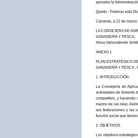
aprueba la Administraci
Quinto.- Publicar esta Or
Canarias, a 22 de marzo
LA CONSEJERA DE AGR
GANADERÍA Y PESCA,
Alicia Vanoostende Simili
ANEXO 1
PLAN ESTRATÉGICO DE
GANADERÍA Y PESCA , P
1. INTRODUCCIÓN.
La Consejería de Agricu
actividades de fomento d
competitivo, y haciendo 
marino de las islas. Asi
sus federaciones y las c
función social que tien
2. OBJETIVOS.
Los objetivos estratégic