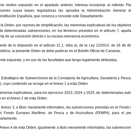
mo motivo expuesto en el apartado anterior, interesa incorporar al referido Pl
enciones cuyas bases reguladoras las aprueba la Administración General d
Constitución Española, que convoca y concede este Departamento.
a Orden, por razones de simplificación, las memorias explicativas de los objetivos,
de determinadas subvenciones, en los términos previstos en el artículo 7, apart
ta de su concesión directa o su escasa relevancia económica.
nto de lo dispuesto en el artículo 31.1, letra a), de la Ley 12/2014, de 26 de d
ública, la presente Orden se debe publicar en el Boletín Oficial de Canarias.
ente expuesto, y en uso de las facultades que tengo legalmente atribuidas,
n Estratégico de Subvenciones de la Consejería de Agricultura, Ganadería y Pesca,
), cuyo contenido se recoge en el Anexo 1 a esta Orden.
morias explicativas, para los ejercicios 2023, 2024 y 2025, de determinadas sub
s en el Anexo 2 de esta Orden.
el Anexo 3, a título meramente informativo, las subvenciones previstas en el Fondo
l Fondo Europeo Marítimo, de Pesca y de Acuicultura (FEMPA), para el pe
partamento.
l Anexo 4 de esta Orden, igualmente a título meramente informativo, las subvencio