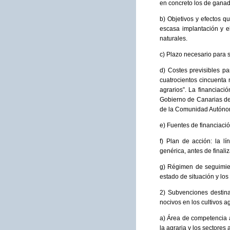
en concreto los de ganade
b) Objetivos y efectos q
escasa implantación y e
naturales.
c) Plazo necesario para 
d) Costes previsibles pa
cuatrocientos cincuenta
agrarios”. La financiac
Gobierno de Canarias de
de la Comunidad Autónom
e) Fuentes de financiaci
f) Plan de acción: la 
genérica, antes de finali
g) Régimen de seguimien
estado de situación y lo
2) Subvenciones destina
nocivos en los cultivos ag
a) Área de competencia a
la agraria y los sectores 