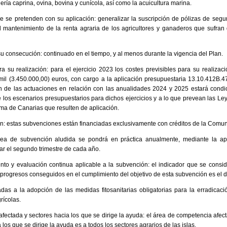
ría caprina, ovina, bovina y cunícola, así como la acuicultura marina.
ue se pretenden con su aplicación: generalizar la suscripción de pólizas de segu
l mantenimiento de la renta agraria de los agricultores y ganaderos que sufra
su consecución: continuado en el tiempo, y al menos durante la vigencia del Plan.
ra su realización: para el ejercicio 2023 los costes previsibles para su realizac
 mil (3.450.000,00) euros, con cargo a la aplicación presupuestaria 13.10.412B.
ión de las actuaciones en relación con las anualidades 2024 y 2025 estará condi
 los escenarios presupuestarios para dichos ejercicios y a lo que prevean las L
a de Canarias que resulten de aplicación.
ón: estas subvenciones están financiadas exclusivamente con créditos de la Com
línea de subvención aludida se pondrá en práctica anualmente, mediante la a
zar el segundo trimestre de cada año.
to y evaluación continua aplicable a la subvención: el indicador que se consi
s progresos conseguidos en el cumplimiento del objetivo de esta subvención es el d
das a la adopción de las medidas fitosanitarias obligatorias para la erradicaci
rícolas.
fectada y sectores hacia los que se dirige la ayuda: el área de competencia afe
a los que se dirige la ayuda es a todos los sectores agrarios de las islas.