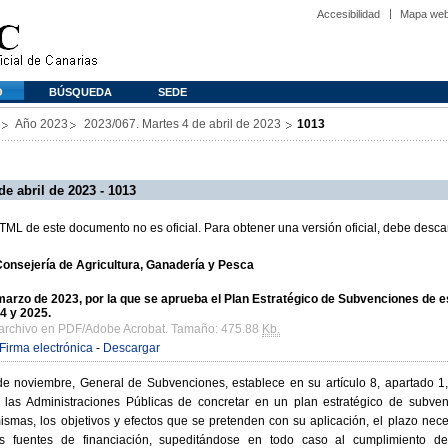
Accesibilidad
Mapa we
O
BÚSQUEDA
SEDE
Año 2023
2023/067. Martes 4 de abril de 2023
1013
e abril de 2023 - 1013
L de este documento no es oficial. Para obtener una versión oficial, debe descar
 Consejería de Agricultura, Ganadería y Pesca
rzo de 2023, por la que se aprueba el Plan Estratégico de Subvenciones de 
24 y 2025.
 archivo en PDF/Adobe Acrobat. Tamaño: 475.88
Kb.
Firma electrónica
-
Descargar
e noviembre, General de Subvenciones, establece en su artículo 8, apartado 1, 
e las Administraciones Públicas de concretar en un plan estratégico de subven
ismas, los objetivos y efectos que se pretenden con su aplicación, el plazo nec
us fuentes de financiación, supeditándose en todo caso al cumplimiento de 