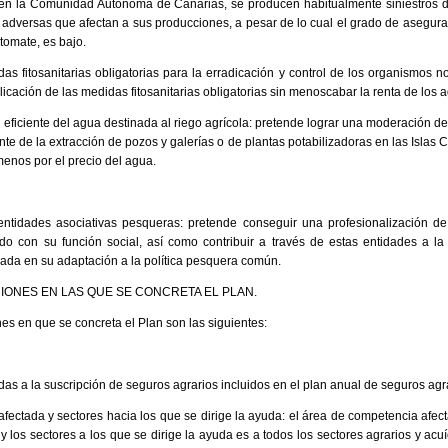
en la Comunidad Autónoma de Canarias, se producen habitualmente siniestros d
s adversas que afectan a sus producciones, a pesar de lo cual el grado de aseguram
tomate, es bajo.
s fitosanitarias obligatorias para la erradicación y control de los organismos no
licación de las medidas fitosanitarias obligatorias sin menoscabar la renta de los a
 eficiente del agua destinada al riego agrícola: pretende lograr una moderación d
nte de la extracción de pozos y galerías o de plantas potabilizadoras en las Islas 
menos por el precio del agua.
entidades asociativas pesqueras: pretende conseguir una profesionalización d
o con su función social, así como contribuir a través de estas entidades a la
ada en su adaptación a la política pesquera común.
CIONES EN LAS QUE SE CONCRETA EL PLAN.
es en que se concreta el Plan son las siguientes:
as a la suscripción de seguros agrarios incluidos en el plan anual de seguros ag
fectada y sectores hacia los que se dirige la ayuda: el área de competencia afe
 y los sectores a los que se dirige la ayuda es a todos los sectores agrarios y acuí