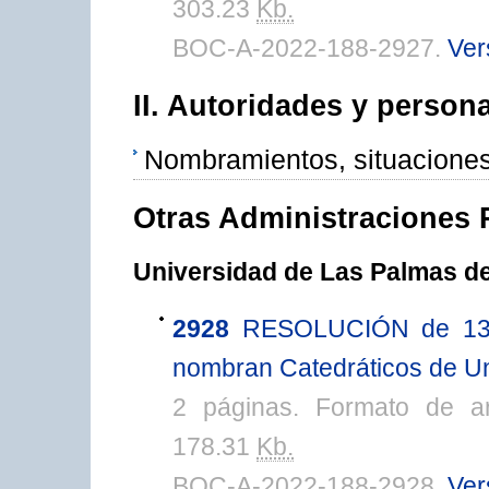
303.23
Kb.
BOC-A-2022-188-2927.
Ver
II. Autoridades y persona
Nombramientos, situaciones
Otras Administraciones 
Universidad de Las Palmas d
2928
RESOLUCIÓN de 13 d
nombran Catedráticos de Un
2 páginas. Formato de a
178.31
Kb.
BOC-A-2022-188-2928.
Ver