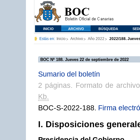
INICIO
ARCHIVO
BÚSQUEDA
SED
Estás en:
Inicio
Archivo
Año 2022
2022/188. Jueves
BOC Nº 188. Jueves 22 de septiembre de 2022
Sumario del boletín
2 páginas. Formato de archiv
Kb.
BOC-S-2022-188.
Firma electr
I. Disposiciones general
Presidencia del Gobierno