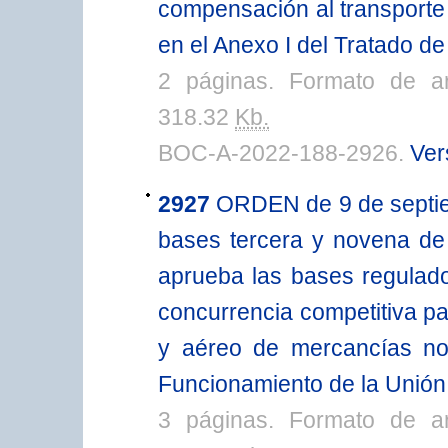
compensación al transporte
en el Anexo I del Tratado d
2 páginas. Formato de a
318.32
Kb.
BOC-A-2022-188-2926.
Ver
2927
ORDEN de 9 de septiem
bases tercera y novena de
aprueba las bases regulado
concurrencia competitiva pa
y aéreo de mercancías no 
Funcionamiento de la Unión
3 páginas. Formato de a