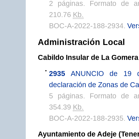
2 páginas. Formato de a
210.76
Kb.
BOC-A-2022-188-2934.
Ver
Administración Local
Cabildo Insular de La Gomera
2935
ANUNCIO de 19 de
declaración de Zonas de Ca
5 páginas. Formato de a
354.39
Kb.
BOC-A-2022-188-2935.
Ver
Ayuntamiento de Adeje (Tener