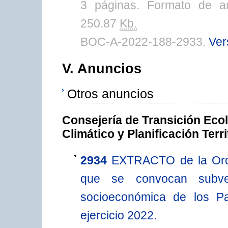
3 páginas. Formato de a
250.87
Kb.
BOC-A-2022-188-2933.
Ver
V. Anuncios
Otros anuncios
Consejería de Transición Eco
Climático y Planificación Terri
2934
EXTRACTO de la Orde
que se convocan subve
socioeconómica de los P
ejercicio 2022.