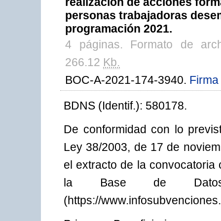
realización de acciones forma
personas trabajadoras desem
programación 2021.
4 páginas. Formato de arc
266.12
Kb.
BOC-A-2021-174-3940.
Firma 
BDNS (Identif.): 580178.
De conformidad con lo previst
Ley 38/2003, de 17 de noviem
el extracto de la convocatori
la Base de Datos 
(https://www.infosubvenciones