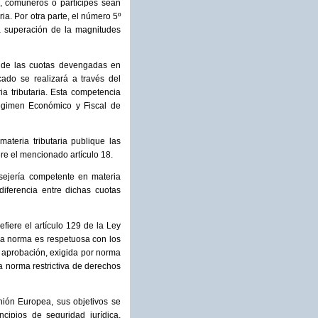
s, comuneros o partícipes sean
ia. Por otra parte, el número 5º
la superación de la magnitudes
te de las cuotas devengadas en
cado se realizará a través del
a tributaria. Esta competencia
Régimen Económico y Fiscal de
ateria tributaria publique las
ere el mencionado artículo 18.
nsejería competente en materia
iferencia entre dichas cuotas
iere el artículo 129 de la Ley
 la norma es respetuosa con los
la aprobación, exigida por norma
a norma restrictiva de derechos
nión Europea, sus objetivos se
cipios de seguridad jurídica,