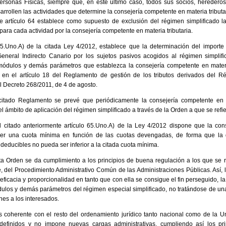
ersonas Físicas, siempre que, en este último caso, todos sus socios, heredero
arrollen las actividades que determine la consejería competente en materia tributar
e artículo 64 establece como supuesto de exclusión del régimen simplificado 
para cada actividad por la consejería competente en materia tributaria.
 65.Uno.A) de la citada Ley 4/2012, establece que la determinación del impor
neral Indirecto Canario por los sujetos pasivos acogidos al régimen simplifi
 módulos y demás parámetros que establezca la consejería competente en materi
a en el artículo 18 del Reglamento de gestión de los tributos derivados del 
 Decreto 268/2011, de 4 de agosto.
 citado Reglamento se prevé que periódicamente la consejería competente en m
el ámbito de aplicación del régimen simplificado a través de la Orden a que se refi
 del citado anteriormente artículo 65.Uno.A) de la Ley 4/2012 dispone que la co
ecer una cuota mínima en función de las cuotas devengadas, de forma que la d
deducibles no pueda ser inferior a la citada cuota mínima.
 Orden se da cumplimiento a los principios de buena regulación a los que se ref
, del Procedimiento Administrativo Común de las Administraciones Públicas. Así,
eficacia y proporcionalidad en tanto que con ella se consigue el fin perseguido, 
ódulos y demás parámetros del régimen especial simplificado, no tratándose de un
es a los interesados.
es coherente con el resto del ordenamiento jurídico tanto nacional como de la U
efinidos y no impone nuevas cargas administrativas, cumpliendo así los prin