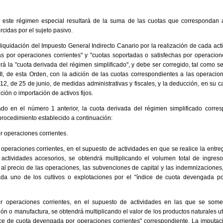
 este régimen especial resultará de la suma de las cuotas que correspondan 
rcidas por el sujeto pasivo.
liquidación del Impuesto General Indirecto Canario por la realización de cada acti
 por operaciones corrientes" y "cuotas soportadas o satisfechas por operaciones
erá la "cuota derivada del régimen simplificado", y debe ser corregido, tal como 
II, de esta Orden, con la adición de las cuotas correspondientes a las operacio
12, de 25 de junio, de medidas administrativas y fiscales, y la deducción, en su c
ción o importación de activos fijos.
cado en el número 1 anterior, la cuota derivada del régimen simplificado corre
 procedimiento establecido a continuación:
 operaciones corrientes.
peraciones corrientes, en el supuesto de actividades en que se realice la entre
 y actividades accesorios, se obtendrá multiplicando el volumen total de ingres
 al precio de las operaciones, las subvenciones de capital y las indemnizacione
ada uno de los cultivos o explotaciones por el "índice de cuota devengada po
 operaciones corrientes, en el supuesto de actividades en las que se somet
ón o manufactura, se obtendrá multiplicando el valor de los productos naturales ut
ice de cuota devengada por operaciones corrientes" correspondiente. La imputa