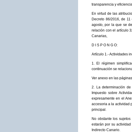
transparencia y eficiencia
En virtud de las atribuc
Decreto 86/2016, de 11 d
agosto, por la que se de
relación con el artículo
Canarias,
D I S P O N G O:
Artículo 1.- Actividades i
1. El régimen simplific
continuación se relacion
Ver anexo en las página
2. La determinación de
Impuesto sobre Activid
expresamente en el Anexo
accesoria a la actividad
principal.
No obstante los sujetos 
estarán por su activida
Indirecto Canario.