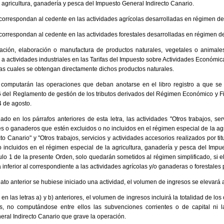
 agricultura, ganadería y pesca del Impuesto General Indirecto Canario.
orrespondan al cedente en las actividades agrícolas desarrolladas en régimen de
orrespondan al cedente en las actividades forestales desarrolladas en régimen de
ación, elaboración o manufactura de productos naturales, vegetales o animale
a actividades industriales en las Tarifas del Impuesto sobre Actividades Económicas 
las cuales se obtengan directamente dichos productos naturales.
e computarán las operaciones que deban anotarse en el libro registro a que se 
16 del Reglamento de gestión de los tributos derivados del Régimen Económico y 
4 de agosto.
ado en los párrafos anteriores de esta letra, las actividades "Otros trabajos, se
es o ganaderos que estén excluidos o no incluidos en el régimen especial de la ag
o Canario" y "Otros trabajos, servicios y actividades accesorios realizados por tit
 incluidos en el régimen especial de la agricultura, ganadería y pesca del Impu
ulo 1 de la presente Orden, solo quedarán sometidos al régimen simplificado, si 
a inferior al correspondiente a las actividades agrícolas y/o ganaderas o forestales 
to anterior se hubiese iniciado una actividad, el volumen de ingresos se elevará a
 en las letras a) y b) anteriores, el volumen de ingresos incluirá la totalidad de lo
s, no computándose entre ellos las subvenciones corrientes o de capital ni 
ral Indirecto Canario que grave la operación.