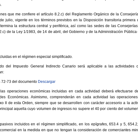
.
iones que me confiere el artículo 8.2.c) del Reglamento Orgánico de la Consejer
e julio, vigente en los términos previstos en la Disposición transitoria primer
termina la estructura central y periférica, así como las sedes de las Consejerí
 32.c) de la Ley 1/1983, de 14 de abril, del Gobierno y de la Administración Públ
ncluidas en el régimen especial simplificado.
ado del Impuesto General Indirecto Canario será aplicable a las actividades 
an:
s 72-73 del documento
Descargar
 las operaciones económicas incluidas en cada actividad deberá efectuarse 
ades Económicas. Asimismo, comprenderán en cada actividad las operacione
 II de esta Orden, siempre que se desarrollen con carácter accesorio a la activ
 principal aquella cuyo volumen de ingresos no supere el 40 por ciento del volumen
pasivos incluidos en el régimen simplificado, en los epígrafes, 653.4 y 5, 654.
d comercial en la medida en que no tengan la consideración de comerciantes min