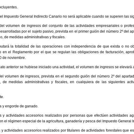
xcluyentes.
del Impuesto General Indirecto Canario no será aplicable cuando se superen las s
del volumen de ingresos del conjunto de las actividades empresariales o profesi
esarrolladas por el sujeto pasivo, prevista en el primer guión del número 2º del ap
o, de medidas administrativas y fiscales.
putará la totalidad de las operaciones con independencia de que exista o no ob
o en el Reglamento por el que se regulan las obligaciones de facturación, aprob
0 de noviembre.
to anterior se hubiese iniciado una actividad, el volumen de ingresos se elevará a
el volumen de ingresos, prevista en el segundo guión del número 2º del apartado
 de medidas administrativas y fiscales, en cualquiera de las siguientes activ
te.
rda y engorde de ganado.
ios y actividades accesorios realizados por personas que efectúen actividades a
en el régimen especial de la agricultura, ganadería y pesca del Impuesto General I
os y actividades accesorios realizados por titulares de actividades forestales que e