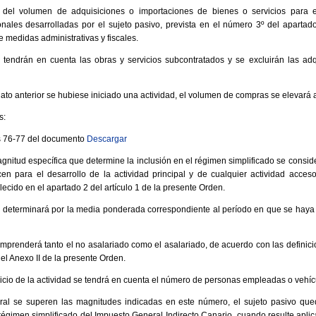
 del volumen de adquisiciones o importaciones de bienes o servicios para e
nales desarrolladas por el sujeto pasivo, prevista en el número 3º del apartado
e medidas administrativas y fiscales.
e tendrán en cuenta las obras y servicios subcontratados y se excluirán las ad
to anterior se hubiese iniciado una actividad, el volumen de compras se elevará a
s:
s 76-77 del documento
Descargar
gnitud específica que determine la inclusión en el régimen simplificado se cons
cen para el desarrollo de la actividad principal y de cualquier actividad acces
ecido en el apartado 2 del artículo 1 de la presente Orden.
determinará por la media ponderada correspondiente al período en que se haya ej
prenderá tanto el no asalariado como el asalariado, de acuerdo con las definici
del Anexo II de la presente Orden.
cicio de la actividad se tendrá en cuenta el número de personas empleadas o vehícu
l se superen las magnitudes indicadas en este número, el sujeto pasivo queda
régimen simplificado del Impuesto General Indirecto Canario, cuando resulte aplica