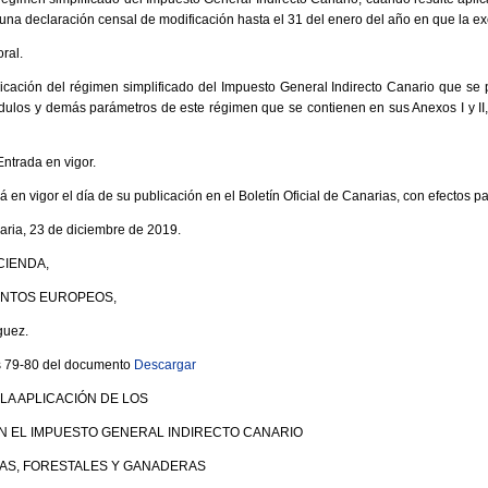
una declaración censal de modificación hasta el 31 del enero del año en que la exc
oral.
licación del régimen simplificado del Impuesto General Indirecto Canario que se 
ódulos y demás parámetros de este régimen que se contienen en sus Anexos I y II
Entrada en vigor.
 en vigor el día de su publicación en el Boletín Oficial de Canarias, con efectos p
ria, 23 de diciembre de 2019.
CIENDA,
UNTOS EUROPEOS,
guez.
s 79-80 del documento
Descargar
LA APLICACIÓN DE LOS
N EL IMPUESTO GENERAL INDIRECTO CANARIO
LAS, FORESTALES Y GANADERAS