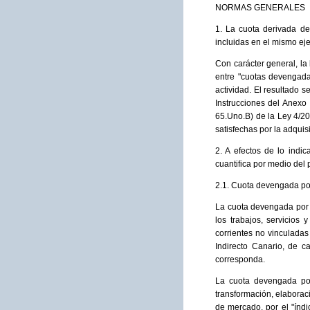
NORMAS GENERALES
1. La cuota derivada de
incluidas en el mismo eje
Con carácter general, la 
entre "cuotas devengadas
actividad. El resultado s
Instrucciones del Anexo 
65.Uno.B) de la Ley 4/20
satisfechas por la adquisi
2. A efectos de lo indi
cuantifica por medio del
2.1. Cuota devengada por
La cuota devengada por o
los trabajos, servicios
corrientes no vinculadas
Indirecto Canario, de c
corresponda.
La cuota devengada por
transformación, elaboraci
de mercado, por el "índ