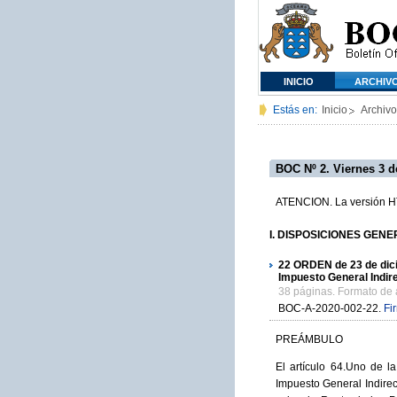
INICIO
ARCHIV
Estás en:
Inicio
Archivo
BOC Nº 2. Viernes 3 d
ATENCION. La versión HTM
I. DISPOSICIONES GENER
22
ORDEN de 23 de dicie
Impuesto General Indire
38 páginas. Formato de
BOC-A-2020-002-22.
Fi
PREÁMBULO
El artículo 64.Uno de l
Impuesto General Indirec