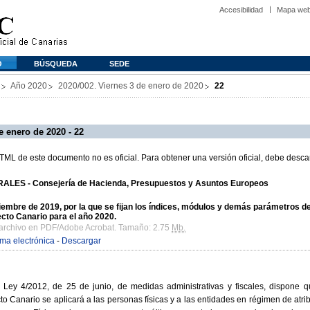
Accesibilidad
Mapa we
O
BÚSQUEDA
SEDE
Año 2020
2020/002. Viernes 3 de enero de 2020
22
e enero de 2020 - 22
L de este documento no es oficial. Para obtener una versión oficial, debe descar
ALES - Consejería de Hacienda, Presupuestos y Asuntos Europeos
mbre de 2019, por la que se fijan los índices, módulos y demás parámetros de
cto Canario para el año 2020.
 archivo en PDF/Adobe Acrobat. Tamaño: 2.75
Mb.
rma electrónica
-
Descargar
a Ley 4/2012, de 25 de junio, de medidas administrativas y fiscales, dispone q
to Canario se aplicará a las personas físicas y a las entidades en régimen de atri