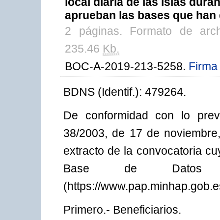
local diaria de las islas dura
aprueban las bases que han 
2 páginas. Formato de arc
235.46
Kb.
BOC-A-2019-213-5258.
Firma 
BDNS (Identif.): 479264.
De conformidad con lo previ
38/2003, de 17 de noviembre,
extracto de la convocatoria c
Base de Datos Na
(https://www.pap.minhap.gob.e
Primero.- Beneficiarios.