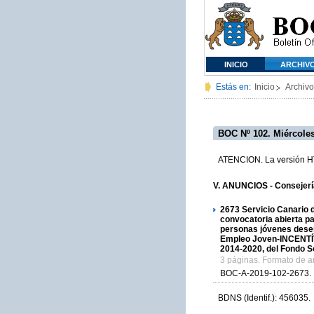
INICIO
ARCHIV
Estás en:
Inicio
Archivo
BOC Nº 102. Miércoles
ATENCION. La versión HTM
V. ANUNCIOS - Consejería
2673
Servicio Canario d
convocatoria abierta pa
personas jóvenes desem
Empleo Joven-INCENTÍVA
2014-2020, del Fondo S
3 páginas. Formato de 
BOC-A-2019-102-2673.
BDNS (Identif.): 456035.