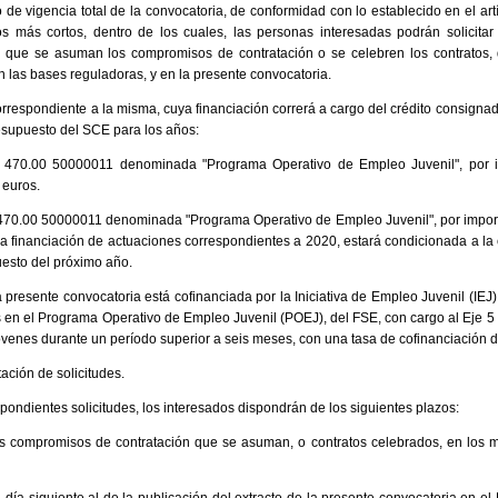
 de vigencia total de la convocatoria, de conformidad con lo establecido en el ar
dos más cortos, dentro de los cuales, las personas interesadas podrán solicitar
que se asuman los compromisos de contratación o se celebren los contratos, d
n las bases reguladoras, y en la presente convocatoria.
rrespondiente a la misma, cuya financiación correrá a cargo del crédito consignad
esupuesto del SCE para los años:
470.00 50000011 denominada "Programa Operativo de Empleo Juvenil", por i
 euros.
70.00 50000011 denominada "Programa Operativo de Empleo Juvenil", por import
La financiación de actuaciones correspondientes a 2020, estará condicionada a la
uesto del próximo año.
a presente convocatoria está cofinanciada por la Iniciativa de Empleo Juvenil (IEJ
s en el Programa Operativo de Empleo Juvenil (POEJ), del FSE, con cargo al Eje 
jóvenes durante un período superior a seis meses, con una tasa de cofinanciación 
ación de solicitudes.
pondientes solicitudes, los interesados dispondrán de los siguientes plazos:
os compromisos de contratación que se asuman, o contratos celebrados, en los m