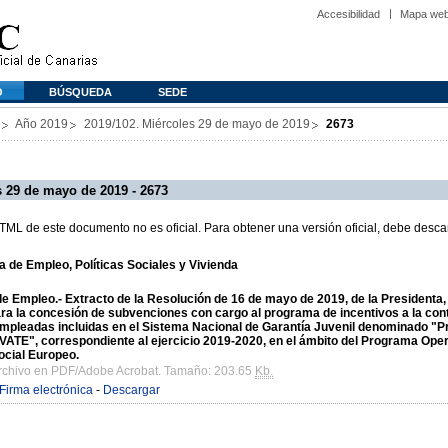
Accesibilidad
Mapa we
O
BÚSQUEDA
SEDE
Año 2019
2019/102. Miércoles 29 de mayo de 2019
2673
 29 de mayo de 2019 - 2673
L de este documento no es oficial. Para obtener una versión oficial, debe descar
 de Empleo, Políticas Sociales y Vivienda
e Empleo.- Extracto de la Resolución de 16 de mayo de 2019, de la Presidenta, 
ra la concesión de subvenciones con cargo al programa de incentivos a la cont
pleadas incluidas en el Sistema Nacional de Garantía Juvenil denominado "Pr
TE", correspondiente al ejercicio 2019-2020, en el ámbito del Programa Oper
ocial Europeo.
archivo en PDF/Adobe Acrobat. Tamaño: 203.65
Kb.
Firma electrónica
-
Descargar