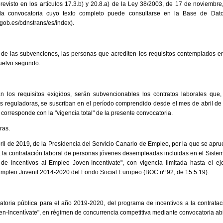
revisto en los artículos 17.3.b) y 20.8.a) de la Ley 38/2003, de 17 de noviembr
e la convocatoria cuyo texto completo puede consultarse en la Base de Da
gob.es/bdnstrans/es/index).
s de las subvenciones, las personas que acrediten los requisitos contemplados e
uelvo segundo.
los requisitos exigidos, serán subvencionables los contratos laborales que,
es reguladoras, se suscriban en el período comprendido desde el mes de abril 
 corresponde con la "vigencia total" de la presente convocatoria.
ras.
ril de 2019, de la Presidencia del Servicio Canario de Empleo, por la que se apr
 la contratación laboral de personas jóvenes desempleadas incluidas en el Siste
 Incentivos al Empleo Joven-Incentívate", con vigencia limitada hasta el eje
mpleo Juvenil 2014-2020 del Fondo Social Europeo (BOC nº 92, de 15.5.19).
atoria pública para el año 2019-2020, del programa de incentivos a la contra
en-Incentívate", en régimen de concurrencia competitiva mediante convocatoria abi