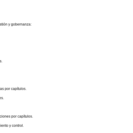
estión y gobernanza:
s.
das por capítulos.
es.
aciones por capítulos.
iento y control.