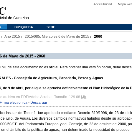
Accesibilidad
Mapa we
O
BÚSQUEDA
SEDE
Año 2015
2015/085. Miércoles 6 de Mayo de 2015
2060
6 de Mayo de 2015 - 2060
L de este documento no es oficial. Para obtener una versión oficial, debe descar
LES - Consejería de Agricultura, Ganadería, Pesca y Aguas
e 9 de abril, por el que se aprueba definitivamente el Plan Hidrológico de la
de archivo en PDF/Adobe Acrobat. Tamaño: 129.68
Mb.
Firma electrónica
-
Descargar
gico Insular de Tenerife fue aprobado mediante Decreto 319/1996, de 23 de dici
26 de julio, de Aguas. Los diversos cambios normativos habidos desde su aprobaci
 2000/60/CE, del Parlamento Europeo y del Consejo, de 23 de octubre de 2000, po
 en el ámbito de la política de aguas, han determinado la necesidad de proceder a