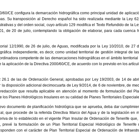
00/60/CE configura la demarcación hidrográfica como principal unidad de aplicac
uas. Su transposición al Derecho español ha sido realizada mediante la Ley 6
strativas y del orden social, cuyo artículo 129 modifica el Texto Refundido de la 
01, de 20 de julio, contemplando la obligación de elaborar, para cada cuenca hi
ritorial 12/1990, de 26 de julio, de Aguas, modificada por la Ley 10/2010, de 27 d
áfica independiente, es decir, como unidad territorial de gestión integral de l
ordinadora competente de las demarcaciones hidrográficas en el ámbito territori
e la aplicación de la Directiva 2000/60/CE, de acuerdo con lo previsto en los artícul
riz 26.1 de las de Ordenación General, aprobadas por Ley 19/2003, de 14 de abril
 la disposición adicional decimocuarta de Ley 9/2014, de 6 de noviembre, de medid
-redacción que resulta aplicable en atención al momento de formulación del Plan
 los Planes Hidrológicos Insulares en su calidad de Planes Territoriales Especiale
uevo documento de planificación hidrológica que se aprueba, deba dar cumplimie
al, que procede de la referida Directiva Marco del Agua y de la legislación en m
eriva de lo establecido en el vigente Plan Insular de Ordenación de Tenerife que, 
 prevé la formulación de un Plan Territorial Especial Hidrológico de Tenerife
ponden con el carácter de Plan Territorial Especial de Ordenación de Infraestru