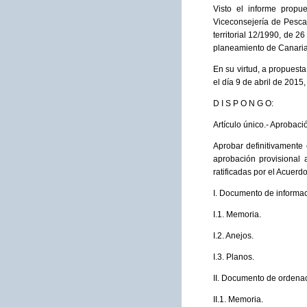
Visto el informe propu
Viceconsejería de Pesca
territorial 12/1990, de 
planeamiento de Canaria
En su virtud, a propuest
el día 9 de abril de 2015,
D I S P O N G O:
Artículo único.- Aprobaci
Aprobar definitivamente
aprobación provisional 
ratificadas por el Acuer
I. Documento de informac
I.1. Memoria.
I.2. Anejos.
I.3. Planos.
II. Documento de ordena
II.1. Memoria.