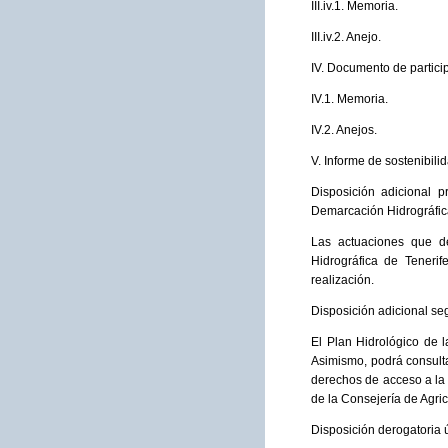
III.iv.1. Memoria.
III.iv.2. Anejo.
IV. Documento de partici
IV.1. Memoria.
IV.2. Anejos.
V. Informe de sostenibili
Disposición adicional 
Demarcación Hidrográfica
Las actuaciones que d
Hidrográfica de Tenerif
realización.
Disposición adicional se
El Plan Hidrológico de 
Asimismo, podrá consulta
derechos de acceso a la 
de la Consejería de Agri
Disposición derogatoria 