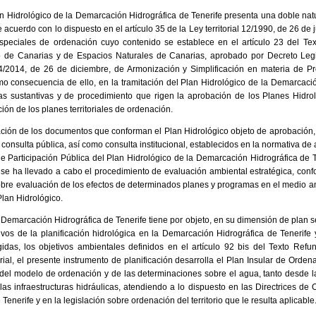
an Hidrológico de la Demarcación Hidrográfica de Tenerife presenta una doble natu
e acuerdo con lo dispuesto en el artículo 35 de la Ley territorial 12/1990, de 26 de 
s especiales de ordenación cuyo contenido se establece en el artículo 23 del T
io de Canarias y de Espacios Naturales de Canarias, aprobado por Decreto Leg
4/2014, de 26 de diciembre, de Armonización y Simplificación en materia de Prot
o consecuencia de ello, en la tramitación del Plan Hidrológico de la Demarcació
as sustantivas y de procedimiento que rigen la aprobación de los Planes Hidrol
ción de los planes territoriales de ordenación.
ción de los documentos que conforman el Plan Hidrológico objeto de aprobación, 
 consulta pública, así como consulta institucional, establecidos en la normativa de 
e Participación Pública del Plan Hidrológico de la Demarcación Hidrográfica de 
 se ha llevado a cabo el procedimiento de evaluación ambiental estratégica, conf
sobre evaluación de los efectos de determinados planes y programas en el medio am
Plan Hidrológico.
 Demarcación Hidrográfica de Tenerife tiene por objeto, en su dimensión de plan s
ivos de la planificación hidrológica en la Demarcación Hidrográfica de Tenerife
idas, los objetivos ambientales definidos en el artículo 92 bis del Texto Re
rial, el presente instrumento de planificación desarrolla el Plan Insular de Orde
 del modelo de ordenación y de las determinaciones sobre el agua, tanto desde l
las infraestructuras hidráulicas, atendiendo a lo dispuesto en las Directrices de
Tenerife y en la legislación sobre ordenación del territorio que le resulta aplicable