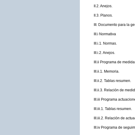
II.2. Anejos.
II.3. Planos.
III. Documento para la g
III.i Normativa
III.i.1. Normas.
III.i.2. Anejos.
III.ii Programa de medida
III.ii.1. Memoria.
III.ii.2. Tablas resumen.
III.ii.3. Relación de medi
III.iii Programa actuacion
III.iii.1. Tablas resumen.
III.iii.2. Relación de actu
III.iv Programa de seguim