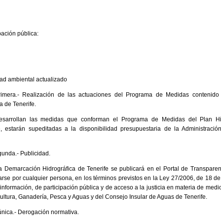
pación pública:
dad ambiental actualizado
primera.- Realización de las actuaciones del Programa de Medidas contenido
 de Tenerife.
esarrollan las medidas que conforman el Programa de Medidas del Plan Hi
e, estarán supeditadas a la disponibilidad presupuestaria de la Administraci
gunda.- Publicidad.
la Demarcación Hidrográfica de Tenerife se publicará en el Portal de Transpare
rse por cualquier persona, en los términos previstos en la Ley 27/2006, de 18 de j
información, de participación pública y de acceso a la justicia en materia de med
cultura, Ganadería, Pesca y Aguas y del Consejo Insular de Aguas de Tenerife.
única.- Derogación normativa.