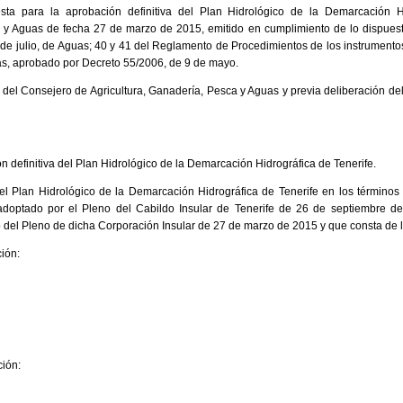
esta para la aprobación definitiva del Plan Hidrológico de la Demarcación H
 y Aguas de fecha 27 de marzo de 2015, emitido en cumplimiento de lo dispuesto
26 de julio, de Aguas; 40 y 41 del Reglamento de Procedimientos de los instrument
s, aprobado por Decreto 55/2006, de 9 de mayo.
a del Consejero de Agricultura, Ganadería, Pesca y Aguas y previa deliberación d
ón definitiva del Plan Hidrológico de la Demarcación Hidrográfica de Tenerife.
 el Plan Hidrológico de la Demarcación Hidrográfica de Tenerife en los términos
adoptado por el Pleno del Cabildo Insular de Tenerife de 26 de septiembre de
do del Pleno de dicha Corporación Insular de 27 de marzo de 2015 y que consta de
ión:
ción: