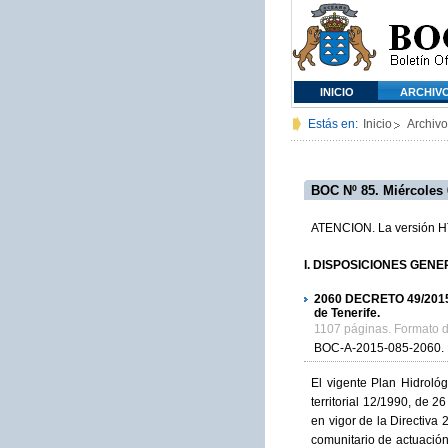
INICIO
ARCHIV
Estás en:
Inicio
Archivo
BOC Nº 85. Miércoles 
ATENCION. La versión HTM
I. DISPOSICIONES GENERA
2060
DECRETO 49/2015, d
de Tenerife.
1107 páginas. Formato 
BOC-A-2015-085-2060.
El vigente Plan Hidroló
territorial 12/1990, de 
en vigor de la Directiva
comunitario de actuación