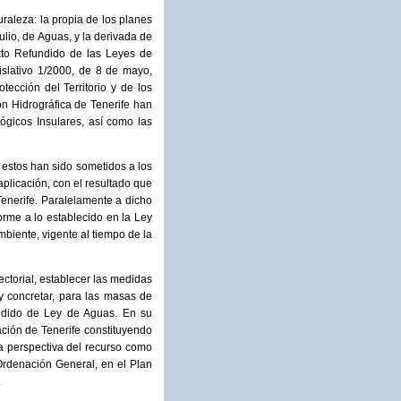
raleza: la propia de los planes
julio, de Aguas, y la derivada de
exto Refundido de las Leyes de
islativo 1/2000, de 8 de mayo,
ección del Territorio y de los
n Hidrográfica de Tenerife han
ógicos Insulares, así como las
estos han sido sometidos a los
aplicación, con el resultado que
Tenerife. Paralelamente a dicho
orme a lo establecido en la Ley
biente, vigente al tiempo de la
ectorial, establecer las medidas
 y concretar, para las masas de
fundido de Ley de Aguas. En su
nación de Tenerife constituyendo
a perspectiva del recurso como
 Ordenación General, en el Plan
.