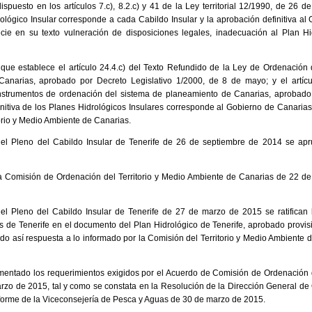
spuesto en los artículos 7.c), 8.2.c) y 41 de la Ley territorial 12/1990, de 26 de
rológico Insular corresponde a cada Cabildo Insular y la aprobación definitiva al
cie en su texto vulneración de disposiciones legales, inadecuación al Plan H
que establece el artículo 24.4.c) del Texto Refundido de la Ley de Ordenación d
Canarias, aprobado por Decreto Legislativo 1/2000, de 8 de mayo; y el artíc
nstrumentos de ordenación del sistema de planeamiento de Canarias, aprobado
nitiva de los Planes Hidrológicos Insulares corresponde al Gobierno de Canarias
orio y Medio Ambiente de Canarias.
el Pleno del Cabildo Insular de Tenerife de 26 de septiembre de 2014 se apr
la Comisión de Ordenación del Territorio y Medio Ambiente de Canarias de 22 d
el Pleno del Cabildo Insular de Tenerife de 27 de marzo de 2015 se ratifican
s de Tenerife en el documento del Plan Hidrológico de Tenerife, aprobado provi
o así respuesta a lo informado por la Comisión del Territorio y Medio Ambiente 
mentado los requerimientos exigidos por el Acuerdo de Comisión de Ordenación d
zo de 2015, tal y como se constata en la Resolución de la Dirección General de 
forme de la Viceconsejería de Pesca y Aguas de 30 de marzo de 2015.