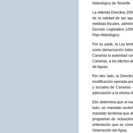
Hidrológico de Tenerife.
La referida Directiva 20
de la calidad de las ag
medidas fiscales, admini
Decreto Legislativo 1/20
Plan Hidrológico.
Por su parte, la Ley ter
como demarcación hidrogr
Canarias la autoridad co
Canarias, a los efectos d
de Aguas.
Por otro lado, la Direct
modificación operada por
y sociales de Canarias 
adecuación a la misma de
Ello determina que el n
lado, un mandato sectori
mandato territorial que d
programas de actuación,
ordenación que se corres
Ordenación del Agua.