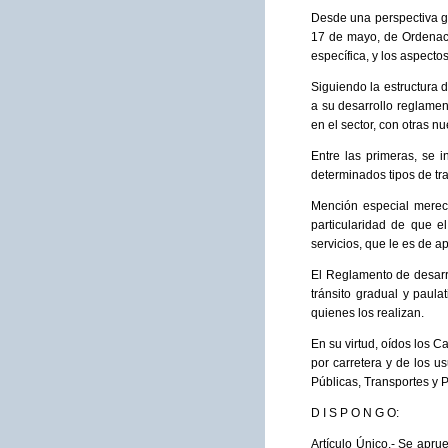
Desde una perspectiva gl
17 de mayo, de Ordenació
específica, y los aspecto
Siguiendo la estructura 
a su desarrollo reglamen
en el sector, con otras 
Entre las primeras, se i
determinados tipos de tra
Mención especial merece
particularidad de que e
servicios, que le es de ap
El Reglamento de desarro
tránsito gradual y paul
quienes los realizan.
En su virtud, oídos los C
por carretera y de los 
Públicas, Transportes y P
D I S P O N G O:
Artículo Único.- Se apr