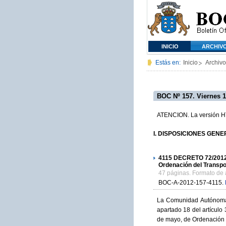
INICIO
ARCHIV
Estás en:
Inicio
Archivo
BOC Nº 157. Viernes 1
ATENCION. La versión HTM
I. DISPOSICIONES GENERAL
4115
DECRETO 72/2012, d
Ordenación del Transpo
47 páginas. Formato de
BOC-A-2012-157-4115.
La Comunidad Autónoma d
apartado 18 del artículo
de mayo, de Ordenación d