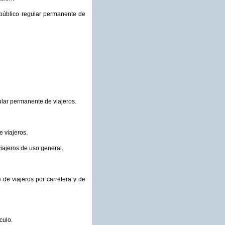
e público regular permanente de
gular permanente de viajeros.
e viajeros.
viajeros de uso general.
 de viajeros por carretera y de
culo.