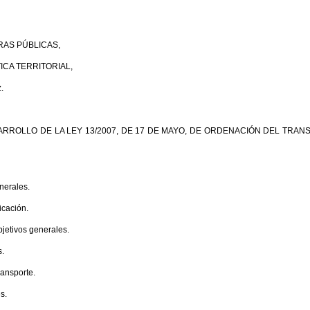
RAS PÚBLICAS,
ICA TERRITORIAL,
.
RROLLO DE LA LEY 13/2007, DE 17 DE MAYO, DE ORDENACIÓN DEL TRA
enerales.
icación.
objetivos generales.
s.
transporte.
s.