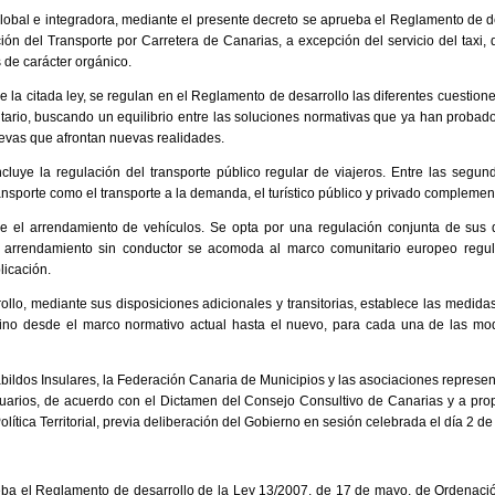
obal e integradora, mediante el presente decreto se aprueba el Reglamento de de
n del Transporte por Carretera de Canarias, a excepción del servicio del taxi, 
s de carácter orgánico.
de la citada ley, se regulan en el Reglamento de desarrollo las diferentes cuestio
tario, buscando un equilibrio entre las soluciones normativas que ya han probado
nuevas que afrontan nuevas realidades.
ncluye la regulación del transporte público regular de viajeros. Entre las segund
nsporte como el transporte a la demanda, el turístico público y privado complementa
 el arrendamiento de vehículos. Se opta por una regulación conjunta de sus d
l arrendamiento sin conductor se acomoda al marco comunitario europeo regula
licación.
llo, mediante sus disposiciones adicionales y transitorias, establece las medida
atino desde el marco normativo actual hasta el nuevo, para cada una de las mo
abildos Insulares, la Federación Canaria de Municipios y las asociaciones represent
usuarios, de acuerdo con el Dictamen del Consejo Consultivo de Canarias y a pr
olítica Territorial, previa deliberación del Gobierno en sesión celebrada el día 2 d
ueba el Reglamento de desarrollo de la Ley 13/2007, de 17 de mayo, de Ordenació