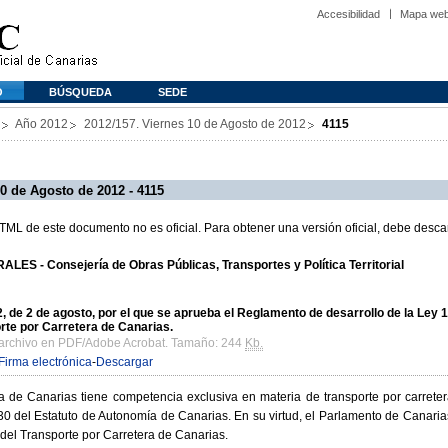
Accesibilidad
Mapa we
O
BÚSQUEDA
SEDE
Año 2012
2012/157. Viernes 10 de Agosto de 2012
4115
0 de Agosto de 2012 - 4115
L de este documento no es oficial. Para obtener una versión oficial, debe descar
ES - Consejería de Obras Públicas, Transportes y Política Territorial
e 2 de agosto, por el que se aprueba el Reglamento de desarrollo de la Ley 1
rte por Carretera de Canarias.
 archivo en PDF/Adobe Acrobat. Tamaño: 244
Kb.
Firma electrónica
-
Descargar
e Canarias tiene competencia exclusiva en materia de transporte por carretera
 30 del Estatuto de Autonomía de Canarias. En su virtud, el Parlamento de Canari
el Transporte por Carretera de Canarias.