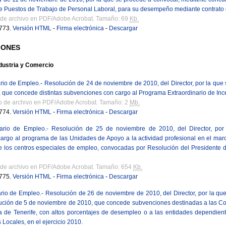
de Puestos de Trabajo de Personal Laboral, para su desempeño mediante contrato 
 de archivo en PDF/Adobe Acrobat. Tamaño: 69
Kb.
773.
Versión HTML
-
Firma electrónica
-
Descargar
IONES
dustria y Comercio
rio de Empleo.- Resolución de 24 de noviembre de 2010, del Director, por la que s
 que concede distintas subvenciones con cargo al Programa Extraordinario de Ince
o de archivo en PDF/Adobe Acrobat. Tamaño: 2
Mb.
774.
Versión HTML
-
Firma electrónica
-
Descargar
ario de Empleo.- Resolución de 25 de noviembre de 2010, del Director, por
rgo al programa de las Unidades de Apoyo a la actividad profesional en el marco
de los centros especiales de empleo, convocadas por Resolución del Presidente 
 de archivo en PDF/Adobe Acrobat. Tamaño: 654
Kb.
775.
Versión HTML
-
Firma electrónica
-
Descargar
rio de Empleo.- Resolución de 26 de noviembre de 2010, del Director, por la que
lución de 5 de noviembre de 2010, que concede subvenciones destinadas a las C
sla de Tenerife, con altos porcentajes de desempleo o a las entidades dependien
Locales, en el ejercicio 2010.