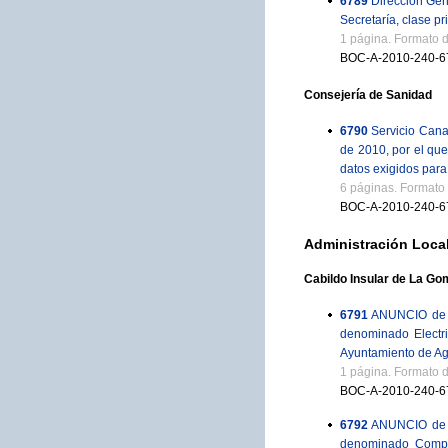
6789
Dirección Gen
Secretaría, clase pr
1 página. Formato 
BOC-A-2010-240-6
Consejería de Sanidad
6790
Servicio Cana
de 2010, por el que
datos exigidos para 
6 páginas. Formato
BOC-A-2010-240-6
Administración Loca
Cabildo Insular de La Go
6791
ANUNCIO de 19
denominado Electri
Ayuntamiento de Ag
1 página. Formato 
BOC-A-2010-240-6
6792
ANUNCIO de 19
denominado Comple