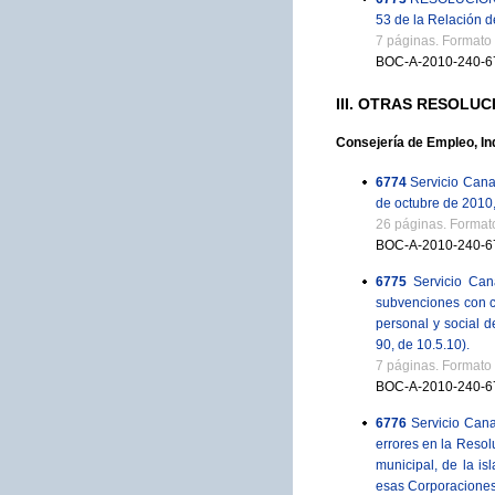
53 de la Relación 
7 páginas. Formato
BOC-A-2010-240-6
III. OTRAS RESOLUC
Consejería de Empleo, In
6774
Servicio Cana
de octubre de 2010,
26 páginas. Format
BOC-A-2010-240-6
6775
Servicio Can
subvenciones con ca
personal y social 
90, de 10.5.10).
7 páginas. Formato
BOC-A-2010-240-6
6776
Servicio Cana
errores en la Reso
municipal, de la i
esas Corporaciones 