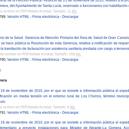
eral de la Función Pública.- Anuncio de 25 de noviembre de 2010, relativo a la pro
imera, del Ayuntamiento de Santa Lucía, reservado a funcionarios con habilitación d
de archivo en PDF/Adobe Acrobat. Tamaño: 11
Kb.
789.
Versión HTML
-
Firma electrónica
-
Descargar
rio de la Salud. Gerencia de Atención Primaria del Área de Salud de Gran Canari
 se hace pública la Resolución de esta Gerencia, relativa a notificación de requer
la tramitación de facturación por asistencia sanitaria prestada con cargo a tercer
 de archivo en PDF/Adobe Acrobat. Tamaño: 508
Kb.
790.
Versión HTML
-
Firma electrónica
-
Descargar
l
mera
 de noviembre de 2010, por el que se somete a información pública el expedien
ficación en media tensión en el entorno rural de Los Chorros, término munici
ulo.
de archivo en PDF/Adobe Acrobat. Tamaño: 6
Kb.
791.
Versión HTML
-
Firma electrónica
-
Descargar
 de noviembre de 2010, por el que se somete a información pública el expedien
mentario a proyecto instalaciones para Mirador de Abrante-La Gomera. Aco