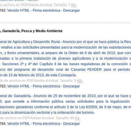
de archivo en PDF/Adobe Acrobat. Tamaño: 7
Kb.
782.
Versión HTML
-
Firma electrónica
-
Descargar
a, Ganadería, Pesca y Medio Ambiente
eral de Agricultura y Desarrollo Rural.- Anuncio por el que se hace pública la R
relativa a las solicitudes presentadas para la modernización de las explotacione
s, y flores ornamentales, al amparo de la Orden de 6 de abril de 2010, que conv
nadas a la primera instalación de jóvenes agricultores y a la modernización d
s Secciones 2ª y 4ª del Capítulo II de las bases reguladoras de la concesión
arco del programa de desarrollo rural de Canarias FEADER para el períod
n de 10 de febrero de 2010, de esta Consejería.
to de archivo en PDF/Adobe Acrobat. Tamaño: 5
Mb.
783.
Versión HTML
-
Firma electrónica
-
Descargar
neral de Ganadería.- Anuncio de 25 de noviembre de 2010, por el que se hace p
 que somete a información pública varias solicitudes para la legalización t
talaciones ganaderas conforme al artículo 5 de la Ley 6/2009, de 6 de mayo, de 
al para la dinamización sectorial y la ordenación del turismo.
 de archivo en PDF/Adobe Acrobat. Tamaño: 95
Kb.
784.
Versión HTML
-
Firma electrónica
-
Descargar