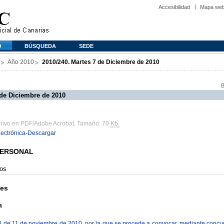
Accesibilidad
Mapa we
O
BÚSQUEDA
SEDE
Año 2010
2010/240. Martes 7 de Diciembre de 2010
B
 de Diciembre de 2010
chivo en PDF/Adobe Acrobat. Tamaño: 70
Kb.
lectrónica
-
Descargar
 PERSONAL
sos
nes
a
 11 de noviembre de 2010, por la que se procede a convocar, mediante concurso