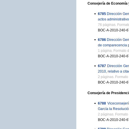
Consejería de Economía 
6785
Dirección Gen
actos administrativo
76 páginas. Format
BOC-A-2010-240-6
6786
Dirección Gen
de comparecencia pa
1 página. Formato 
BOC-A-2010-240-6
6787
Dirección Gen
2010, relativo a cit
2 páginas. Formato
BOC-A-2010-240-6
Consejería de Presidenci
6788
Viceconsejer
García la Resolució
2 páginas. Formato
BOC-A-2010-240-6