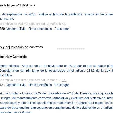
re la Mujer nº 1 de Arona
de septiembre de 2010, relativo al fallo de la sentencia recaída en los autos 
0230/2005.
de archivo en PDF/Adobe Acrobat. Tamaño: 8
Kb.
780.
Versión HTML
-
Firma electrónica
-
Descargar
es y adjudicación de contratos
dustria y Comercio
eneral Técnica.- Anuncio de 24 de noviembre de 2010, por el que se hacen públ
Consejería en cumplimiento de lo establecido en el artículo 138.2 de la Ley 
r Público.
de archivo en PDF/Adobe Acrobat. Tamaño: 7
Kb.
781.
Versión HTML
-
Firma electrónica
-
Descargar
rio de Empleo.- Anuncio de 29 de noviembre de 2010, del Director, por el que se h
o integral de mantenimiento correctivo, adaptativo y evolutivo del Sistema de Info
 (Sispecan) y otros sistemas informáticos del Servicio Canario de Empleo, así c
ftware de base que les dan soporte, en cumplimiento de lo establecido en el artícu
ratos del Sector Público.