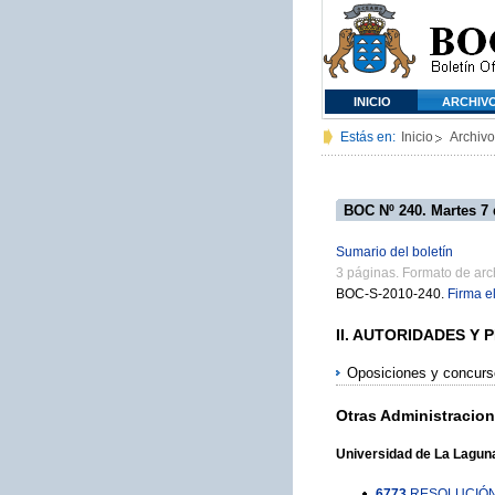
INICIO
ARCHIV
Estás en:
Inicio
Archivo
BOC Nº 240. Martes 7
Sumario del boletín
3 páginas. Formato de ar
BOC-S-2010-240.
Firma e
II. AUTORIDADES Y
Oposiciones y concur
Otras Administracio
Universidad de La Lagun
6773
RESOLUCIÓN de