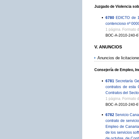
Juzgado de Violencia sob
6780
EDICTO de 1 
contencioso nº 000
1 página. Formato 
BOC-A-2010-240-6
V. ANUNCIOS
Anuncios de licitacion
Consejería de Empleo, In
6781
Secretaría G
contratos de esta 
Contratos del Secto
1 página. Formato 
BOC-A-2010-240-6
6782
Servicio Cana
contrato de servici
Empleo de Canarias
de los servicios so
de octubre, de Cont