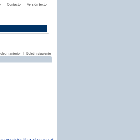
b
Contacto
Versión texto
oletín anterior
Boletín siguiente
-oposición libre, el puesto nº