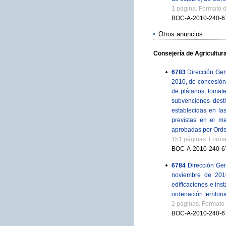
1 página. Formato 
BOC-A-2010-240-6
Otros anuncios
Consejería de Agricultur
6783
Dirección Gen
2010, de concesión 
de plátanos, tomate
subvenciones desti
establecidas en la
previstas en el m
aprobadas por Orde
151 páginas. Forma
BOC-A-2010-240-6
6784
Dirección Ge
noviembre de 2010,
edificaciones e ins
ordenación territori
2 páginas. Formato
BOC-A-2010-240-6