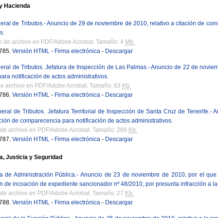
y Hacienda
eral de Tributos.- Anuncio de 29 de noviembre de 2010, relativo a citación de com
s.
o de archivo en PDF/Adobe Acrobat. Tamaño: 4
Mb.
785.
Versión HTML
-
Firma electrónica
-
Descargar
eral de Tributos. Jefatura de Inspección de Las Palmas.- Anuncio de 22 de noviemb
ra notificación de actos administrativos.
de archivo en PDF/Adobe Acrobat. Tamaño: 63
Kb.
786.
Versión HTML
-
Firma electrónica
-
Descargar
eral de Tributos. Jefatura Territorial de Inspección de Santa Cruz de Tenerife.
ación de comparecencia para notificación de actos administrativos.
 de archivo en PDF/Adobe Acrobat. Tamaño: 266
Kb.
787.
Versión HTML
-
Firma electrónica
-
Descargar
a, Justicia y Seguridad
ía de Administración Pública.- Anuncio de 23 de noviembre de 2010, por el que
n de incoación de expediente sancionador nº 48/2010, por presunta infracción a la
 de archivo en PDF/Adobe Acrobat. Tamaño: 27
Kb.
788.
Versión HTML
-
Firma electrónica
-
Descargar