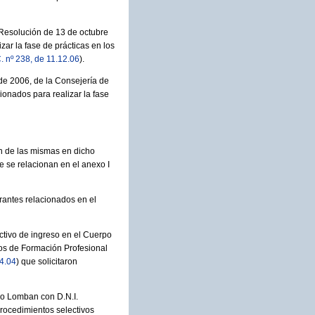
 Resolución de 13 de octubre
zar la fase de prácticas en los
. nº 238, de 11.12.06
).
de 2006, de la Consejería de
ionados para realizar la fase
ón de las mismas en dicho
e se relacionan en el anexo I
irantes relacionados en el
ctivo de ingreso en el Cuerpo
os de Formación Profesional
.4.04
) que solicitaron
elo Lomban con D.N.I.
procedimientos selectivos