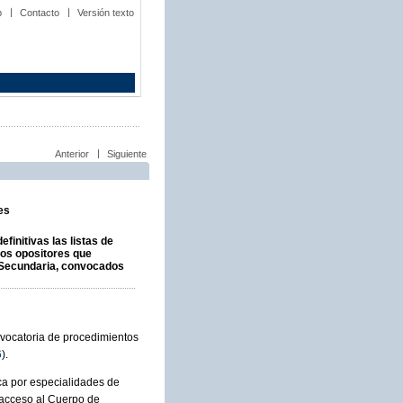
b
Contacto
Versión texto
Anterior
Siguiente
es
finitivas las listas de
los opositores que
 Secundaria, convocados
nvocatoria de procedimientos
6
).
ica por especialidades de
y acceso al Cuerpo de