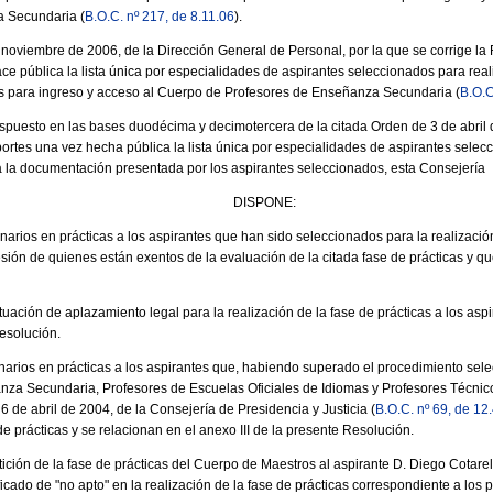
 Secundaria (
B.O.C. nº 217, de 8.11.06
).
noviembre de 2006, de la Dirección General de Personal, por la que se corrige la
ce pública la lista única por especialidades de aspirantes seleccionados para reali
os para ingreso y acceso al Cuerpo de Profesores de Enseñanza Secundaria (
B.O.C
spuesto en las bases duodécima y decimotercera de la citada Orden de 3 de abril 
ortes una vez hecha pública la lista única por especialidades de aspirantes selecc
 la documentación presentada por los aspirantes seleccionados, esta Consejería
DISPONE:
narios en prácticas a los aspirantes que han sido seleccionados para la realizaci
sión de quienes están exentos de la evaluación de la citada fase de prácticas y qu
uación de aplazamiento legal para la realización de la fase de prácticas a los asp
Resolución.
narios en prácticas a los aspirantes que, habiendo superado el procedimiento sele
nza Secundaria, Profesores de Escuelas Oficiales de Idiomas y Profesores Técnic
 de abril de 2004, de la Consejería de Presidencia y Justicia (
B.O.C. nº 69, de 12
e prácticas y se relacionan en el anexo III de la presente Resolución.
etición de la fase de prácticas del Cuerpo de Maestros al aspirante D. Diego Cotar
icado de "no apto" en la realización de la fase de prácticas correspondiente a los 