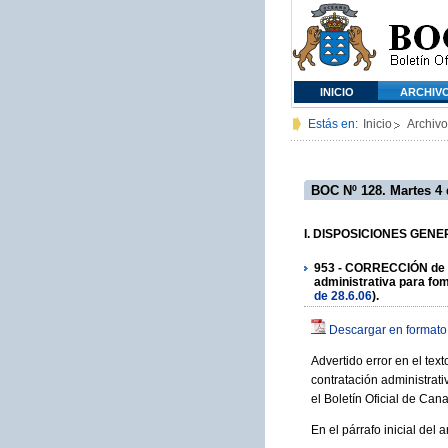
INICIO
ARCHIV
Estás en:
Inicio
Archivo
BOC Nº 128. Martes 4 
I. DISPOSICIONES GENER
953 - CORRECCIÓN de er
administrativa para fome
de 28.6.06
).
Descargar en formato
Advertido error en el tex
contratación administrati
el Boletín Oficial de Can
En el párrafo inicial del 