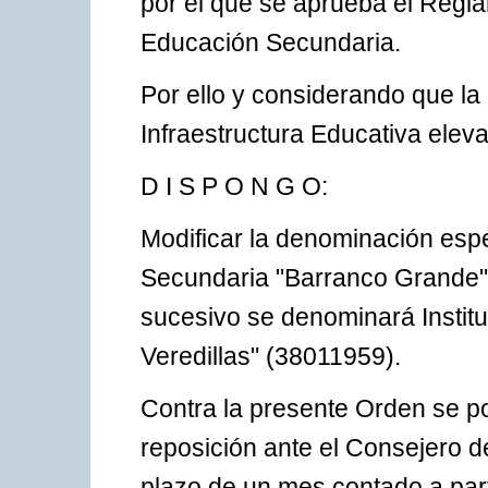
por el que se aprueba el Regla
Educación Secundaria.
Por ello y considerando que la
Infraestructura Educativa elev
D I S P O N G O:
Modificar la denominación espe
Secundaria "Barranco Grande",
sucesivo se denominará Instit
Veredillas" (38011959).
Contra la presente Orden se po
reposición ante el Consejero d
plazo de un mes contado a parti