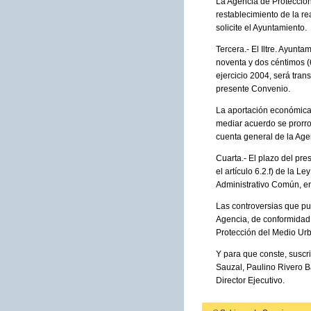
La Agencia de Protección 
restablecimiento de la re
solicite el Ayuntamiento.
Tercera.- El Iltre. Ayunt
noventa y dos céntimos (
ejercicio 2004, será tran
presente Convenio.
La aportación económica 
mediar acuerdo se prorrog
cuenta general de la Age
Cuarta.- El plazo del pr
el artículo 6.2.f) de la 
Administrativo Común, ent
Las controversias que pud
Agencia, de conformidad 
Protección del Medio Urb
Y para que conste, suscri
Sauzal, Paulino Rivero B
Director Ejecutivo.