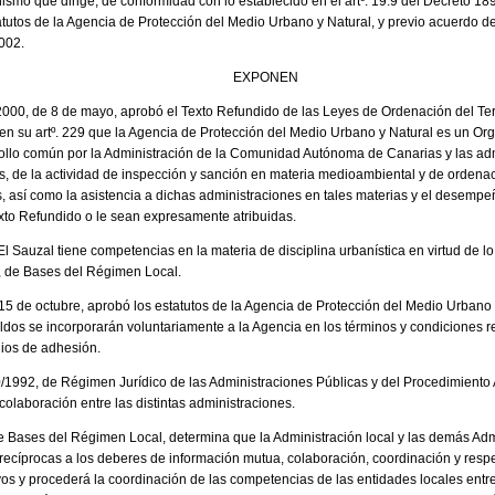
smo que dirige, de conformidad con lo establecido en el artº. 19.9 del Decreto 189
tutos de la Agencia de Protección del Medio Urbano y Natural, y previo acuerdo d
002.
EXPONEN
/2000, de 8 de mayo, aprobó el Texto Refundido de las Leyes de Ordenación del Ter
en su artº. 229 que la Agencia de Protección del Medio Urbano y Natural es un Or
rollo común por la Administración de la Comunidad Autónoma de Canarias y las adm
, de la actividad de inspección y sanción en materia medioambiental y de ordenac
cos, así como la asistencia a dichas administraciones en tales materias y el desempe
to Refundido o le sean expresamente atribuidas.
El Sauzal tiene competencias en la materia de disciplina urbanística en virtud de lo 
l, de Bases del Régimen Local.
15 de octubre, aprobó los estatutos de la Agencia de Protección del Medio Urbano 
ldos se incorporarán voluntariamente a la Agencia en los términos y condiciones r
ios de adhesión.
 30/1992, de Régimen Jurídico de las Administraciones Públicas y del Procedimient
 colaboración entre las distintas administraciones.
 de Bases del Régimen Local, determina que la Administración local y las demás Ad
 recíprocas a los deberes de información mutua, colaboración, coordinación y respe
os y procederá la coordinación de las competencias de las entidades locales entre 