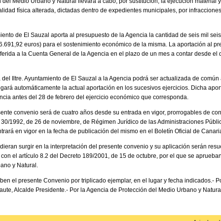
del Medio Urbano y Natural llevará a cabo, por sustitución, la ejecución material 
alidad física alterada, dictadas dentro de expedientes municipales, por infracciones
amiento de El Sauzal aporta al presupuesto de la Agencia la cantidad de seis mil se
6.691,92 euros) para el sostenimiento económico de la misma. La aportación al pr
sferida a la Cuenta General de la Agencia en el plazo de un mes a contar desde el dí
del Iltre. Ayuntamiento de El Sauzal a la Agencia podrá ser actualizada de común 
ará automáticamente la actual aportación en los sucesivos ejercicios. Dicha aport
ncia antes del 28 de febrero del ejercicio económico que corresponda.
esente convenio será de cuatro años desde su entrada en vigor, prorrogables de co
Ley 30/1992, de 26 de noviembre, de Régimen Jurídico de las Administraciones Públ
rará en vigor en la fecha de publicación del mismo en el Boletín Oficial de Canari
ieran surgir en la interpretación del presente convenio y su aplicación serán resu
con el artículo 8.2 del Decreto 189/2001, de 15 de octubre, por el que se aprueban
ano y Natural.
ben el presente Convenio por triplicado ejemplar, en el lugar y fecha indicados.- Po
aute, Alcalde Presidente.- Por la Agencia de Protección del Medio Urbano y Natu