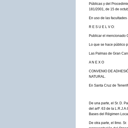
Públicas y del Procedimie
181/2001, de 15 de octub
En uso de las facultades
R E S U E L V O:
Publicar el mencionado 
Lo que se hace público p
Las Palmas de Gran Canar
A N E X O
CONVENIO DE ADHESIÓ
NATURAL.
En Santa Cruz de Tenerif
De una parte, el Sr. D. P
del artº. 63 de la L.R.J.A
Bases del Régimen Local 
De otra parte, el Ilmo. S