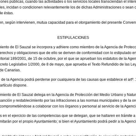
iones públicas, cuando las actividades o los servicios locales transciendan el inter
es, incidan o condicionen relevantemente los de dichas Administraciones o sean 
e éstas.
n, según intervienen, mutua capacidad para el otorgamiento del presente Conven
ESTIPULACIONES
tamiento de El Sauzal se incorpora y adhiere como miembro de la Agencia de Protec
erechos y obligaciones que de ello se deriven de conformidad con lo estipulado e
itorial 189/2001, de 15 de octubre, por el que se aprueban los estatutos de la Age
ecreto Legislativo 1/2000, de 8 de mayo, que aprueba el Texto Refundido de las Ley
de Canarias.
de la Agencia podrá perderse por cualquiera de las causas que establece el artº.
artículo dispone.
tamiento de El Sauzal delega en la Agencia de Protección del Medio Urbano y Natu
sanción y restablecimiento por las infracciones a las normas municipales y de la o
; comprometiéndose a colaborar con los órganos y personal al servicio de la Agenci
en el ejercicio de las competencias que se delegan, que se hallaren en trámite a l
itarán por el propio Ayuntamiento; si bien el Ayuntamiento podrá pedir a la Agenc