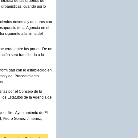
y forzosa de las órdenes de
 urbanísticas, cuando así lo
iscientos noventa y un euros con
esupuesto de la Agencia en el
a siguiente a la firma del
acuerdo entre las partes. De no
ación será transferida a la
nformidad con lo establecido en
icas y del Procedimiento
as.
eltas por el Consejo de la
 los Estatutos de la Agencia de
r el Iltre. Ayuntamiento de El
ral, Pedro Gómez Jiménez,