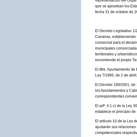
representación del Organi
que se aprueban los Esta
fecha 31 de octubre de 2
El Decreto Legislativo 1
Canarias, estableciendo 
consorcial para el desar
municipales consorciadas
territoriales y urbanísti
encomiende el propio Tex
El Iltre. Ayuntamiento de 
Ley 7/1985, de 2 de abri
El Decreto 189/2001, de 
los Ayuntamientos y Cabi
correspondientes conven
El artº. 4.1.c) de la Ley
establece el principio de
El artículo 10 de la Ley
ajustarán sus relaciones
competenciales respectiv