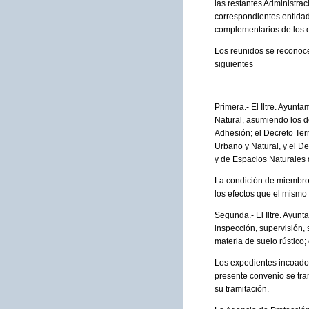
las restantes Administrac
correspondientes entidad
complementarios de los d
Los reunidos se reconoce
siguientes
Primera.- El Iltre. Ayun
Natural, asumiendo los d
Adhesión; el Decreto Terr
Urbano y Natural, y el D
y de Espacios Naturales 
La condición de miembro 
los efectos que el mismo 
Segunda.- El Iltre. Ayun
inspección, supervisión, 
materia de suelo rústico
Los expedientes incoados 
presente convenio se tram
su tramitación.