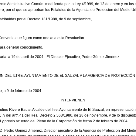
nto Administrativo Común, modificada por la Ley 4/1999, de 13 de enero y en los a
re, por el que se aprueban los Estatutos de la Agencia de Protección del Medio Ur
 atribuidas por el Decreto 131/1988, de 9 de septiembre,
Convenio que figura como anexo a esta Resolución.
ara general conocimiento.
ia, a 19 de abril de 2004.- El Director Ejecutivo, Pedro Gómez Jiménez.
N DEL ILTRE. AYUNTAMIENTO DE EL SAUZAL A LA AGENCIA DE PROTECCIÓN
e, a 9 de febrero de 2004.
INTERVIENEN
aulino Rivero Baute, Alcalde del Iltre. Ayuntamiento de El Sauzal, en representació
.C. y del artº. 41 del Real Decreto 2.568/1986, de 28 de noviembre, y de lo dispuesto
y previo acuerdo del Pleno de la Corporación de fecha 2 de febrero de 2004.
r. D. Pedro Gómez Jiménez, Director Ejecutivo de la Agencia de Protección del Medi